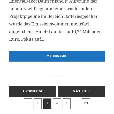
EnergieDepot Deutschland I“. Aufgrund der
hohen Nachfrage und einer wachsenden
Projektpipeline im Bereich Batteriespeicher
wurde das Emissionsvolumen mehrfach
angehoben – zuletzt auf bis zu 10,75 Millionen
Euro. Fokus auf...
WEITERLESEN
BEITRAGSNAVIGATION
VORHERIGE
NÄCHSTE
1
2
3
4
5
…
279