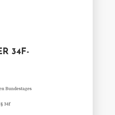
R 34F-
hen Bundestages
§ 34f