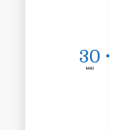
30
MAI