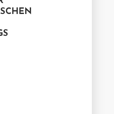
R
ISCHEN
GS