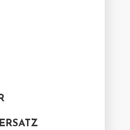
R
ERSATZ