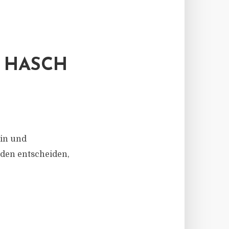
E HASCH
ain und
sden entscheiden,