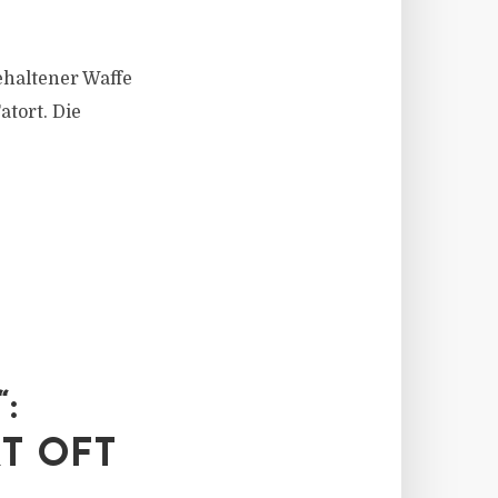
ehaltener Waffe
atort. Die
:
T OFT