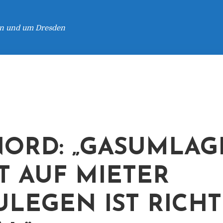
 in und um Dresden
NORD: „GASUMLAG
T AUF MIETER
LEGEN IST RICHT