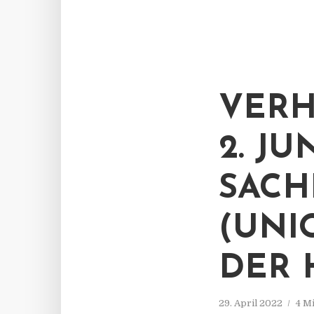
VER
2. JU
SACHE
(UNI
DER 
29. April 2022
4 M