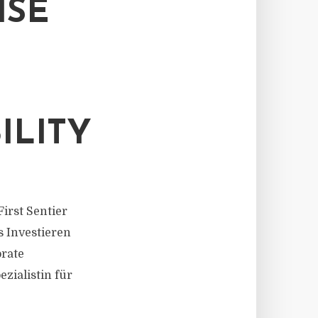
ISE
ILITY
First Sentier
s Investieren
rate
zialistin für