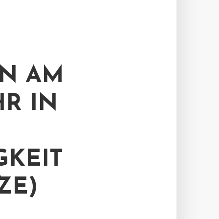
N AM
HR IN
GKEIT
ZE)