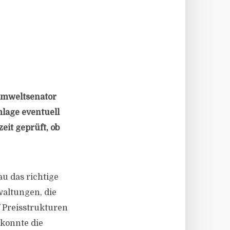
Umweltsenator
lage eventuell
eit geprüft, ob
au das richtige
waltungen, die
f Preisstrukturen
 konnte die