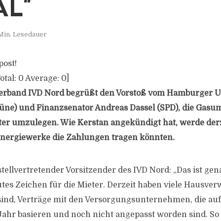
AL“
Min. Lesedauer
post!
otal:
0
Average:
0
]
erband IVD Nord begrüßt den Vorstoß vom Hamburger 
üne) und Finanzsenator Andreas Dassel (SPD), die Gasum
eter umzulegen. Wie Kerstan angekündigt hat, werde derz
nergiewerke die Zahlungen tragen könnten.
stellvertretender Vorsitzender des IVD Nord: „Das ist gen
utes Zeichen für die Mieter. Derzeit haben viele Hausver
 sind, Verträge mit den Versorgungsunternehmen, die au
Jahr basieren und noch nicht angepasst worden sind. So