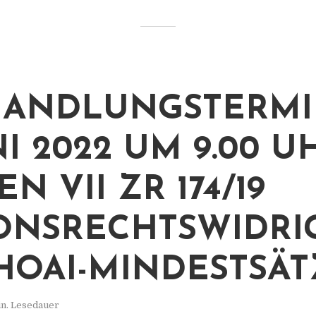
HANDLUNGSTERMI
NI 2022 UM 9.00 U
N VII ZR 174/19
ONSRECHTSWIDRI
HOAI-MINDESTSÄT
in. Lesedauer