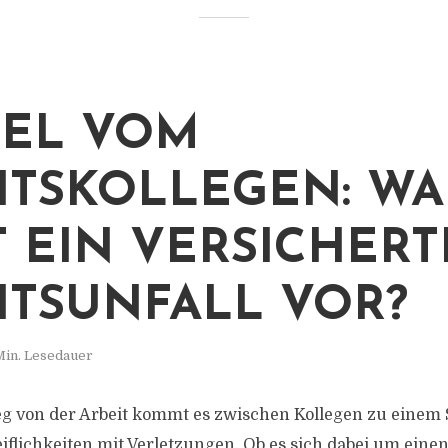
EL VOM
ITSKOLLEGEN: W
T EIN VERSICHERT
ITSUNFALL VOR?
Min. Lesedauer
von der Arbeit kommt es zwischen Kollegen zu einem St
iflichkeiten mit Verletzungen. Ob es sich dabei um einen