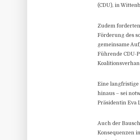
(CDU), in Wittenb
Zudem forderten 
Förderung des s
gemeinsame Aufg
Führende CDU-Pol
Koalitionsverha
Eine langfristig
hinaus – sei not
Präsidentin Eva 
Auch der Bausch
Konsequenzen i