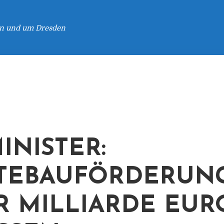
 in und um Dresden
INISTER:
TEBAUFÖRDERUNG
R MILLIARDE EUR