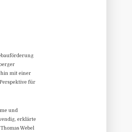
tebauförderung
nberger
hin mit einer
Perspektive für
ame und
endig, erklärte
f Thomas Webel