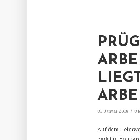
PRÜG
ARBE
LIEG
ARBE
31. Januar 2018
3 
Auf dem Heimweg 
endet in Handgre