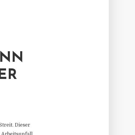
ANN
ER
reit. Dieser
 Arbeitsunfall