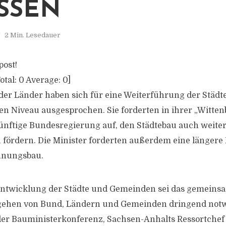
SSEN
2 Min. Lesedauer
post!
otal:
0
Average:
0
]
der Länder haben sich für eine Weiterführung der Städ
en Niveau ausgesprochen. Sie forderten in ihrer „Witte
ünftige Bundesregierung auf, den Städtebau auch weiter
u fördern. Die Minister forderten außerdem eine längere 
hnungsbau.
 Entwicklung der Städte und Gemeinden sei das gemeins
rgehen von Bund, Ländern und Gemeinden dringend notw
 der Bauministerkonferenz, Sachsen-Anhalts Ressortche