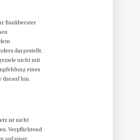
Ihr Bankberater
nen
 dem
ders dargestellt,
geziele nicht mit
mpfehlung eines
 darauf hin.
tz ist nicht
en. Verpflichtend
em auf einer