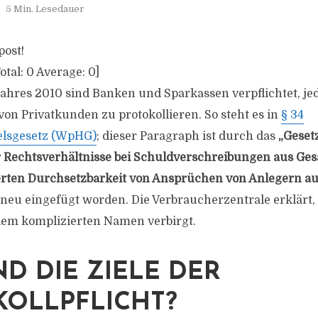
5 Min. Lesedauer
post!
otal:
0
Average:
0
]
Jahres 2010 sind Banken und Sparkassen verpflichtet, je
on Privatkunden zu protokollieren. So steht es in
§ 34
lsgesetz (WpHG)
; dieser Paragraph ist durch das
„Geset
 Rechtsverhältnisse bei Schuldverschreibungen aus Ge
erten Durchsetzbarkeit von Ansprüchen von Anlegern a
neu eingefügt worden. Die Verbraucherzentrale erklärt, 
dem komplizierten Namen verbirgt.
ND DIE ZIELE DER
KOLLPFLICHT?