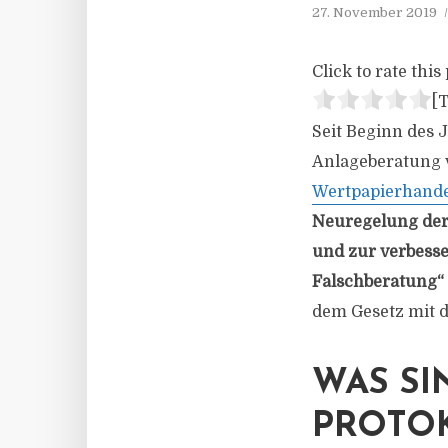
27. November 2019
Click to rate this 
[T
Seit Beginn des 
Anlageberatung v
Wertpapierhande
Neuregelung der
und zur verbess
Falschberatung“
dem Gesetz mit 
WAS SI
PROTO