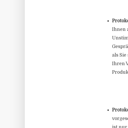
Protoko
Ihnen 
Unstim
Gespräc
als Sie
Ihren 
Produk
Protok
vorges
ist nur