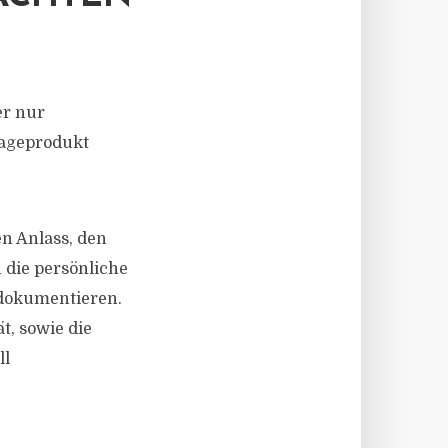
er nur
lageprodukt
n Anlass, den
 die persönliche
 dokumentieren.
t, sowie die
ll