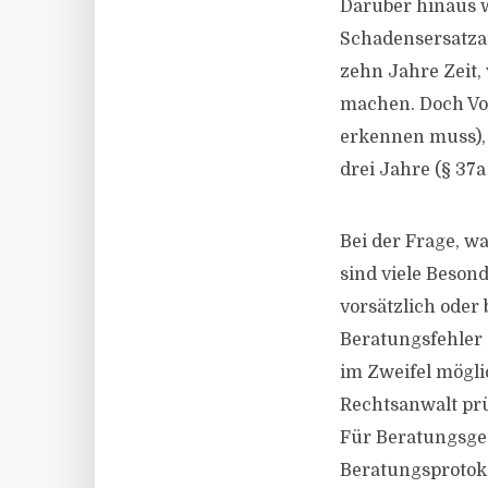
Darüber hinaus w
Schadensersatza
zehn Jahre Zeit,
machen. Doch Vor
erkennen muss), 
drei Jahre (§ 37
Bei der Frage, w
sind viele Beson
vorsätzlich oder 
Beratungsfehler 
im Zweifel mögl
Rechtsanwalt pr
Für Beratungsges
Beratungsprotoko