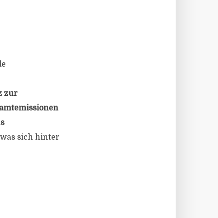
de
z zur
samtemissionen
us
was sich hinter