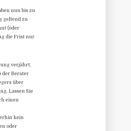
ben nun bis zu
g geltend zu
nnt (oder
g die Frist nur
ung verjährt,
b der Berater
egers über
ng. Lassen Sie
ch einen
erhin kein
en oder