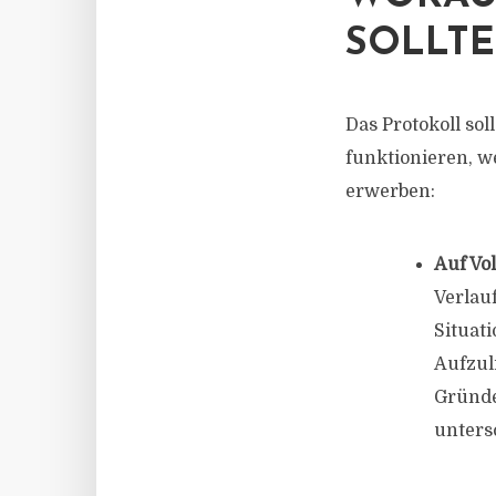
SOLLT
Das Protokoll so
funktionieren, w
erwerben:
Auf Vol
Verlau
Situat
Aufzuli
Gründe
unters