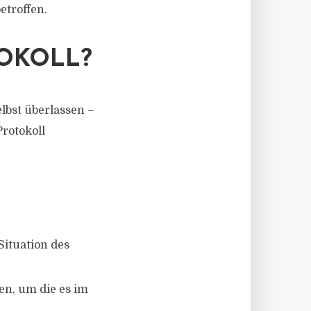
etroffen.
OKOLL?
lbst überlassen –
rotokoll
Situation des
n, um die es im