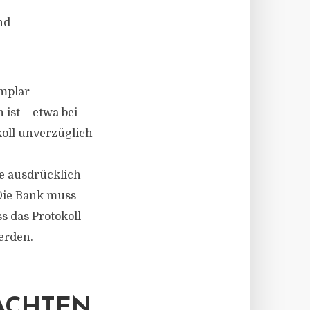
nd
emplar
ist – etwa bei
oll unverzüglich
e ausdrücklich
 Die Bank muss
s das Protokoll
erden.
ACHTEN