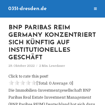
0351-dresden.de
BNP PARIBAS REIM
GERMANY KONZENTRIERT
SICH KÜNFTIG AUF
INSTITUTIONELLES
GESCHÄFT
29. Oktober 2022
2 Min. Lesedauer
Click to rate this post!
[Total:
0
Average:
0
]
Die Immobilien-Investmentgesellschaft BNP
Paribas Real Estate Investment Management
(BNP Paribas REIM) Deutschland hat sich dazu