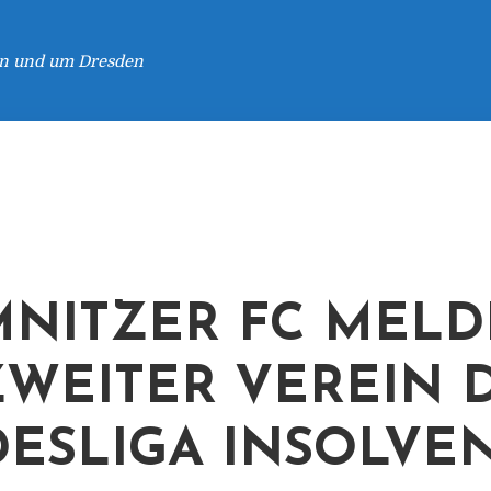
 in und um Dresden
NITZER FC MELD
ZWEITER VEREIN D
ESLIGA INSOLVE