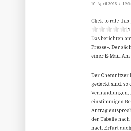
10. April 2018
1 Mi
Click to rate this 
[T
Das berichten am
Presse». Der säc
einer E-Mail. Am
Der Chemnitzer F
gedeckt sind, so
Verhandlungen, 
einstimmigen Bes
Antrag entsproc
der Tabelle nac
nach Erfurt auch 