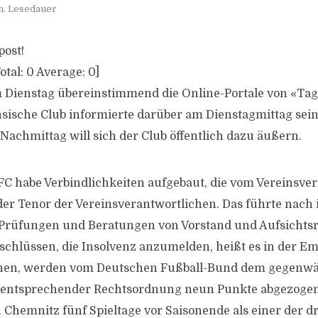
n. Lesedauer
post!
otal:
0
Average:
0
]
 Dienstag übereinstimmend die Online-Portale von «Tag
hsische Club informierte darüber am Dienstagmittag sein
 Nachmittag will sich der Club öffentlich dazu äußern.
C habe Verbindlichkeiten aufgebaut, die vom Vereinsve
 der Tenor der Vereinsverantwortlichen. Das führte nach 
Prüfungen und Beratungen von Vorstand und Aufsichtsra
chlüssen, die Insolvenz anzumelden, heißt es in der Em
hen, werden vom Deutschen Fußball-Bund dem gegenwärt
h entsprechender Rechtsordnung neun Punkte abgezogen
Chemnitz fünf Spieltage vor Saisonende als einer der dre