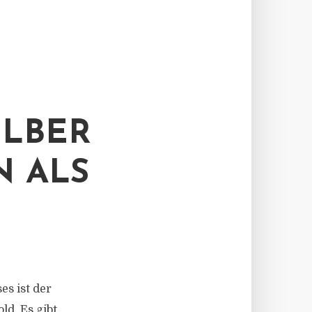
ILBER
N ALS
es ist der
ld. Es gibt