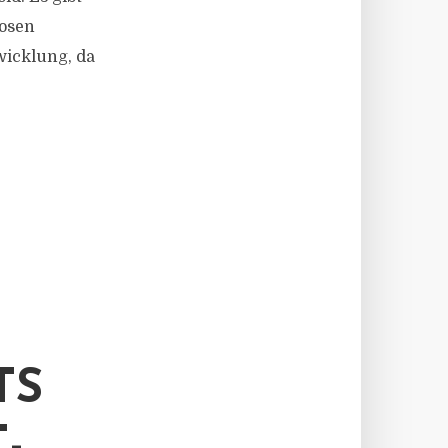
nosen
wicklung, da
TS
-