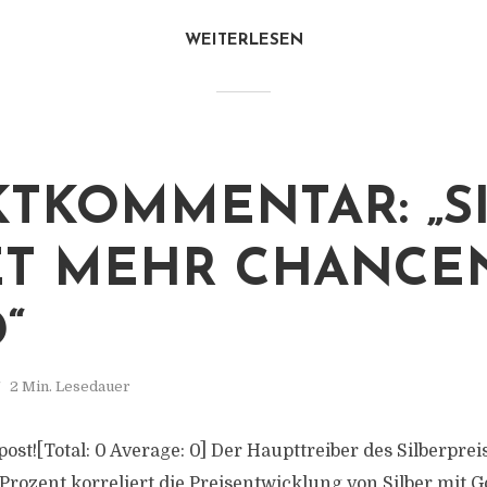
WEITERLESEN
TKOMMENTAR: „S
ET MEHR CHANCE
“
2 Min. Lesedauer
 post![Total: 0 Average: 0] Der Haupttreiber des Silberpreis
Prozent korreliert die Preisentwicklung von Silber mit Go