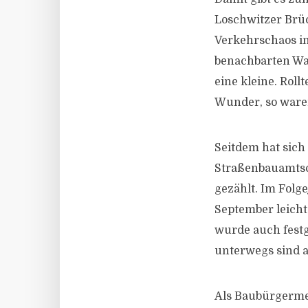
Loschwitzer Brüc
Verkehrschaos im
benachbarten Wal
eine kleine. Roll
Wunder, so ware
Seitdem hat sich
Straßenbauamtsc
gezählt. Im Folge
September leicht
wurde auch festg
unterwegs sind a
Als Baubürgerme