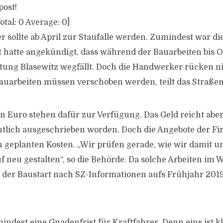
post!
otal:
0
Average:
0
]
 sollte ab April zur Staufalle werden. Zumindest war die
dt hatte angekündigt, dass während der Bauarbeiten bis O
tung Blasewitz wegfällt. Doch die Handwerker rücken ni
auarbeiten müssen verschoben werden, teilt das Straße
en Euro stehen dafür zur Verfügung. Das Geld reicht aber
ntlich ausgeschrieben worden. Doch die Angebote der Fi
n geplanten Kosten. „Wir prüfen gerade, wie wir damit
 neu gestalten“, so die Behörde. Da solche Arbeiten im W
oll der Baustart nach SZ-Informationen aufs Frühjahr 20
indest eine Gnadenfrist für Kraftfahrer. Denn eins ist kl