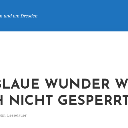
 in und um Dresden
BLAUE WUNDER W
 NICHT GESPERR
Min. Lesedauer