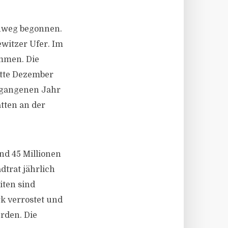
ehweg begonnen.
witzer Ufer. Im
ommen. Die
itte Dezember
rgangenen Jahr
tten an der
nd 45 Millionen
dtrat jährlich
iten sind
rk verrostet und
rden. Die