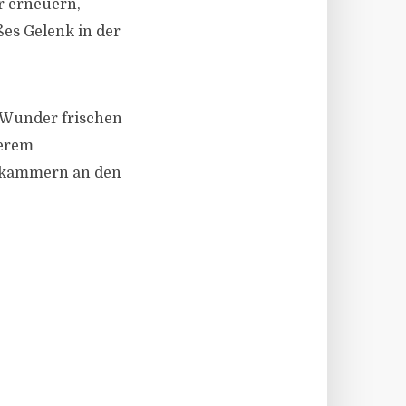
r erneuern,
ßes Gelenk in der
e Wunder frischen
derem
erkammern an den