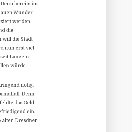
 Denn bereits im
 Blauen Wunder
uziert werden.
nd die
will die Stadt
rd nun erst viel
 seit Langem
allen würde.
ringend nötig.
ormalfall. Denn
ehlte das Geld.
riedigend ein.
e alten Dresdner