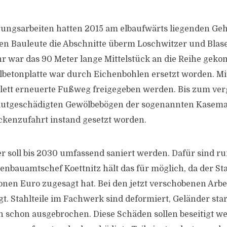
erungsarbeiten hatten 2015 am elbaufwärts liegenden G
n Bauleute die Abschnitte überm Loschwitzer und Blase
 war das 90 Meter lange Mittelstück an die Reihe gek
hlbetonplatte war durch Eichenbohlen ersetzt worden. M
lett erneuerte Fußweg freigegeben werden. Bis zum ve
flutgeschädigten Gewölbebögen der sogenannten Kasema
kenzufahrt instand gesetzt worden.
 soll bis 2030 umfassend saniert werden. Dafür sind ru
enbauamtschef Koettnitz hält das für möglich, da der Sta
lionen Euro zugesagt hat. Bei den jetzt verschobenen Arbe
gt. Stahlteile im Fachwerk sind deformiert, Geländer sta
en schon ausgebrochen. Diese Schäden sollen beseitigt we