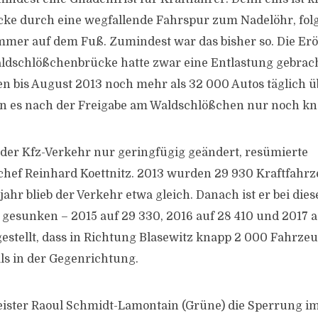
ke durch eine wegfallende Fahrspur zum Nadelöhr, folg
mer auf dem Fuß. Zumindest war das bisher so. Die Er
dschlößchenbrücke hatte zwar eine Entlastung gebracht
ten bis August 2013 noch mehr als 32 000 Autos täglich ü
n es nach der Freigabe am Waldschlößchen nur noch kn
 der Kfz-Verkehr nur geringfügig geändert, resümierte
hef Reinhard Koettnitz. 2013 wurden 29 930 Kraftfahr
jahr blieb der Verkehr etwa gleich. Danach ist er bei di
 gesunken – 2015 auf 29 330, 2016 auf 28 410 und 2017 a
estellt, dass in Richtung Blasewitz knapp 2 000 Fahrz
ls in der Gegenrichtung.
ister Raoul Schmidt-Lamontain (Grüne) die Sperrung 