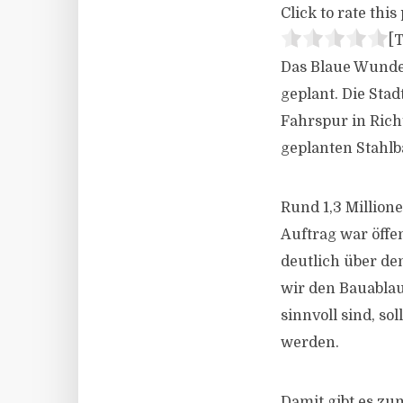
Click to rate this 
[T
Das Blaue Wunder
geplant. Die Sta
Fahrspur in Rich
geplanten Stahlb
Rund 1,3 Million
Auftrag war öffe
deutlich über de
wir den Bauablauf
sinnvoll sind, s
werden.
Damit gibt es zum