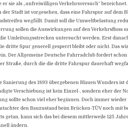
 er sie als „unfreiwilligen Verkehrsversuch“ bezeichnet.
n der Stadt ist vorgesehen, dass eine Fahrspur auf dem
dstreifen wegfällt. Damit soll die Umweltbelastung red
rung sollen die Auswirkungen auf den Verkehrsfluss u
die Umleitungsstrecken untersucht werden. Erst danach 
ie dritte Spur generell gesperrt bleibt oder nicht. Das wi
ein. Der Allgemeine Deutsche Fahrradclub fordert schon
der Straße, durch die die dritte Fahrspur dauerhaft wegf
e Sanierung des 1893 übergebenen Blauen Wunders ist d
ndigte Verschiebung ist kein Einzel-, sondern eher der N
ung sollte schon viel eher beginnen. Doch immer wieder f
utachter den Bauzustand beim Brücken-TÜV noch mit bef
ts getan, kann sich das bei diesem mittlerweile 125 Jahr
nell ändern.