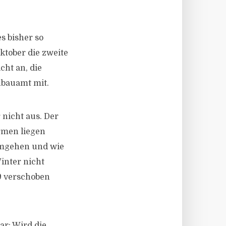
s bisher so
ktober die zweite
cht an, die
nbauamt mit.
 nicht aus. Der
rmen liegen
 umgehen und wie
inter nicht
19 verschoben
ar: Wird die