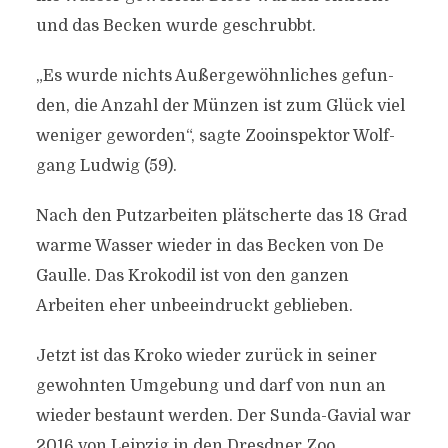
und das Becken wurde geschrubbt.
„Es wur­de nichts Au­ßer­ge­wöhn­li­ches ge­fun­
den, die An­zahl der Mün­zen ist zum Glück viel
we­ni­ger ge­wor­den“, sagte Zoo­in­spek­tor Wolf­
gang Lud­wig (59).
Nach den Putzarbeiten plätscherte das 18 Grad
warme Wasser wieder in das Becken von De
Gaulle. Das Krokodil ist von den ganzen
Arbeiten eher unbeeindruckt geblieben.
Jetzt ist das Kroko wieder zurück in seiner
gewohnten Umgebung und darf von nun an
wieder bestaunt werden. Der Sunda-Gavial war
2016 von Leipzig in den Dresdner Zoo