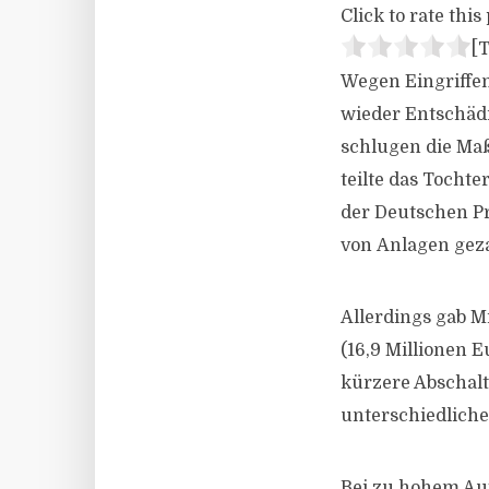
Click to rate this 
[T
Wegen Eingriffen
wieder Entschäd
schlugen die Maß
teilte das Toch
der Deutschen P
von Anlagen gez
Allerdings gab Mi
(16,9 Millionen 
kürzere Abschal
unterschiedliche
Bei zu hohem Au