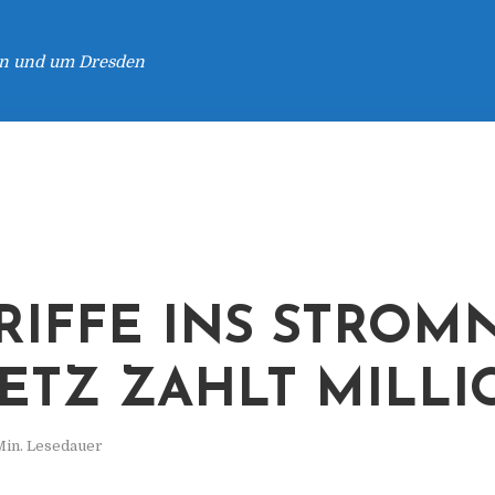
 in und um Dresden
RIFFE INS STROM
ETZ ZAHLT MILL
Min. Lesedauer