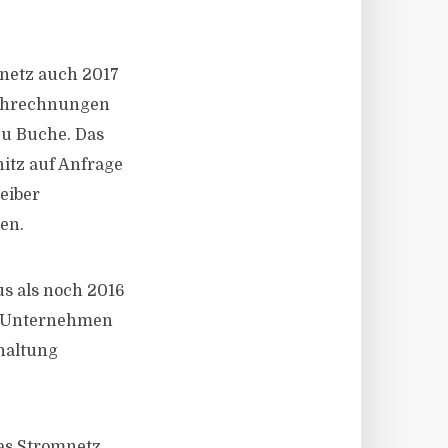
tnetz auch 2017
ochrechnungen
zu Buche. Das
itz auf Anfrage
eiber
en.
us als noch 2016
as Unternehmen
haltung
as Stromnetz