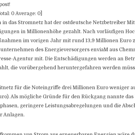
post!
otal:
0
Average:
0
]
 in das Stromnetz hat der ostdeutsche Netzbetreiber Mi
igungen in Millionenhöhe gezahlt. Nach vorläufigen H
nahmen im vorigen Jahr mit rund 13,9 Millionen Euro 
terunternehmen des Energieversorgers enviaM aus Chemn
resse-Agentur mit. Die Entschädigungen werden an Betr
ahlt, die vorübergehend heruntergefahren werden müss
tnetz für die Noteingriffe drei Millionen Euro weniger a
Euro). Als mögliche Gründe für den Rückgang nannte d
tphasen, geringere Leistungsabregelungen und die Absc
r Anlagen.
fkommen von Strom aus erneuerbaren Energien wäre d