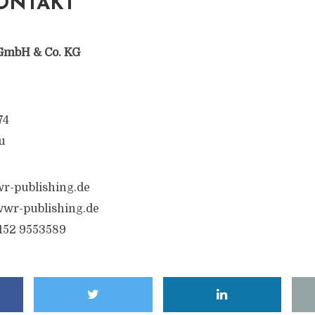
ONTAKT
GmbH & Co. KG
74
u
r-publishing.de
wr-publishing.de
6152 9553589