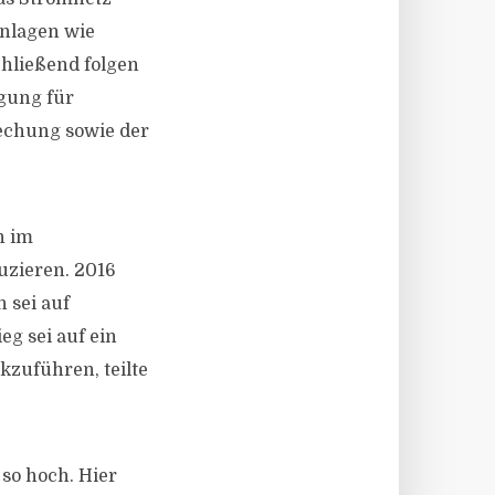
anlagen wie
hließend folgen
gung für
rechung sowie der
n im
uzieren. 2016
 sei auf
g sei auf ein
zuführen, teilte
 so hoch. Hier