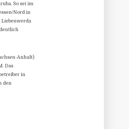
uba. So sei im
ssen/Nord in
d Liebenwerda
deutlich
Sachsen-Anhalt)
M. Das
etreiber in
n den