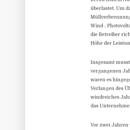
überlastet. Um d
Müllverbrennung
Wind-, Photovol
die Betreiber ri
Höhe der Leistu
Insgesamt musste
vergangenen Jah
waren es hingege
Verlangen des Üb
windreiches Jah
das Unternehmen
Vor zwei Jahren 