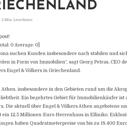
RIECHENLAND
2 Min. Lesedauer
post!
otal:
0
Average:
0
]
rona suchen Kunden insbesondere nach stabilen und si
ten in Form von Immobilien“, sagt Georg Petras, CEO de
s Engel & Völkers in Griechenland.
Athen, insbesondere in den Gebieten rund um die Akropo
ebtheit. Ein begehrtes Gebiet für Immobilienkäufer ist 
ra. Die aktuell über Engel & Völkers Athen angebotene un
t ein 12,5 Millionen-Euro-Herrenhaus in Elliniko. Exklus
en haben Quadratmeterpreise von bis zu 18.400 Euro e