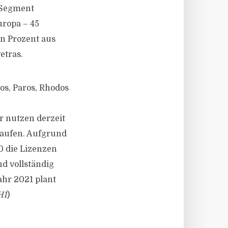
-Segment
uropa – 45
hn Prozent aus
etras.
os, Paros, Rhodos
er nutzen derzeit
kaufen. Aufgrund
0 die Lizenzen
nd vollständig
hr 2021 plant
H1
)