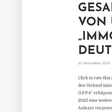
GES
VON 
„IM
DEUT
20. November 2025
Click to rate th
den Verkauf säm
G.P.P.4“ erfolgr
2025 eine weiter
Anleger vorgeno