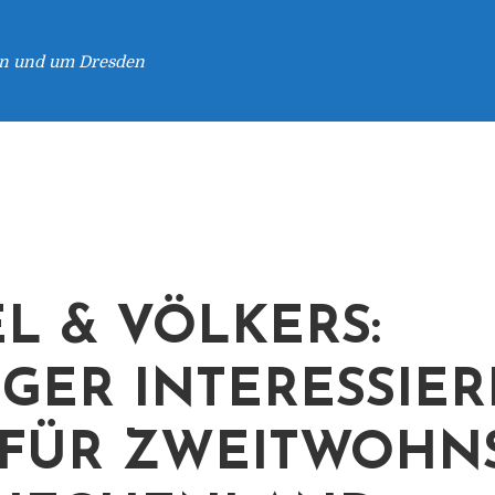
 in und um Dresden
L & VÖLKERS:
GER INTERESSIE
 FÜR ZWEITWOHN