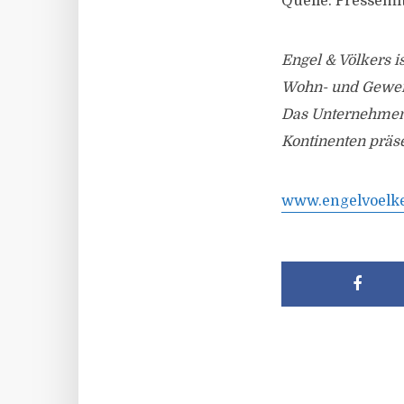
Quelle: Pressemi
Engel & Völkers i
Wohn- und Gewer
Das Unternehmen b
Kontinenten präse
www.engelvoelk