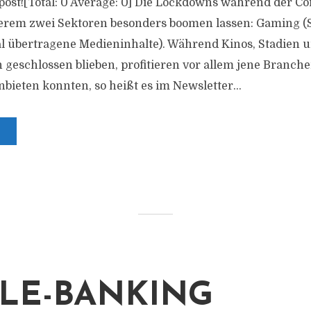
is post![Total: 0 Average: 0] Die Lockdowns während der 
erem zwei Sektoren besonders boomen lassen: Gaming (S
al übertragene Medieninhalte). Während Kinos, Stadien
 geschlossen blieben, profitieren vor allem jene Branchen
nbieten konnten, so heißt es im Newsletter...
LE-BANKING