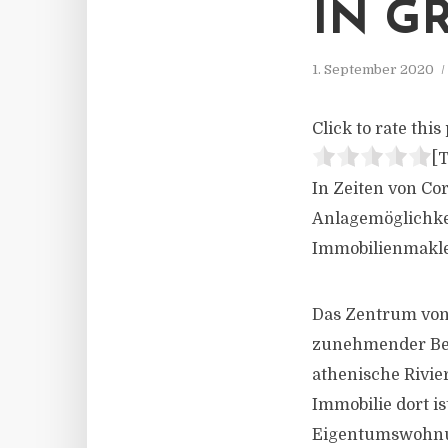
IN G
1. September 2020
Click to rate this 
[T
In Zeiten von Co
Anlagemöglichkei
Immobilienmakler
Das Zentrum von 
zunehmender Beli
athenische Rivie
Immobilie dort is
Eigentumswohnung