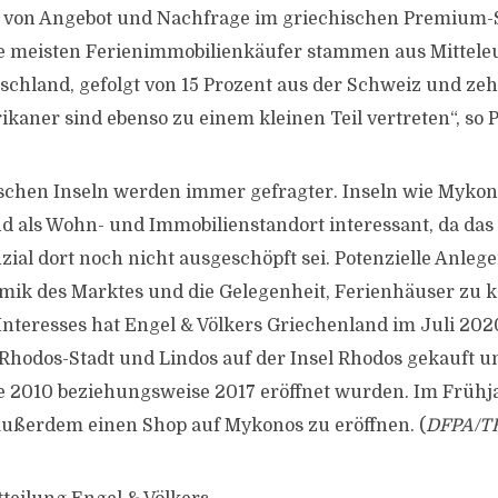
nis von Angebot und Nachfrage im griechischen Premium
e meisten Ferienimmobilienkäufer stammen aus Mittele
schland, gefolgt von 15 Prozent aus der Schweiz und ze
kaner sind ebenso zu einem kleinen Teil vertreten“, so P
schen Inseln werden immer gefragter. Inseln wie Mykon
nd als Wohn- und Immobilienstandort interessant, da das
zial dort noch nicht ausgeschöpft sei. Potenzielle Anleg
amik des Marktes und die Gelegenheit, Ferienhäuser zu 
Interesses hat Engel & Völkers Griechenland im Juli 202
 Rhodos-Stadt und Lindos auf der Insel Rhodos gekauft u
 2010 beziehungsweise 2017 eröffnet wurden. Im Frühja
außerdem einen Shop auf Mykonos zu eröffnen. (
DFPA/T