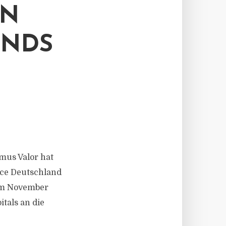
EN
ONDS
imus Valor hat
nce Deutschland
 im November
tals an die