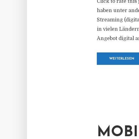
Click to rate th
haben unter and
Streaming (digit
in vielen Ländern
Angebot digital a
WEITERLESEN
MOBI