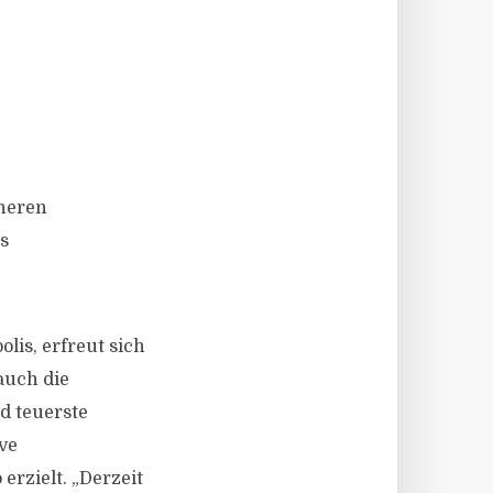
cheren
s
lis, erfreut sich
auch die
d teuerste
ive
rzielt. „Derzeit