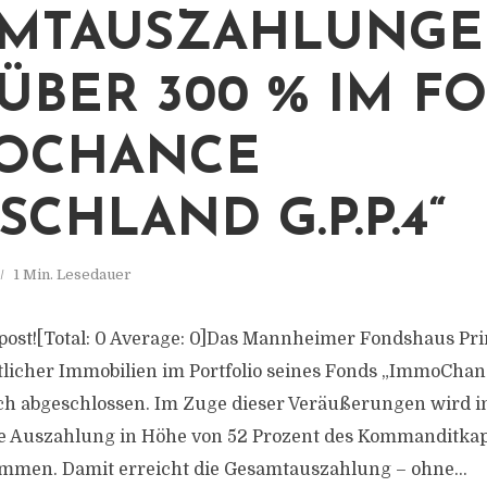
AMTAUSZAHLUNG
ÜBER 300 % IM F
MOCHANCE
SCHLAND G.P.P.4“
1 Min. Lesedauer
is post![Total: 0 Average: 0]Das Mannheimer Fondshaus Pr
tlicher Immobilien im Portfolio seines Fonds „ImmoCha
eich abgeschlossen. Im Zuge dieser Veräußerungen wird
e Auszahlung in Höhe von 52 Prozent des Kommanditkapi
mmen. Damit erreicht die Gesamtauszahlung – ohne...