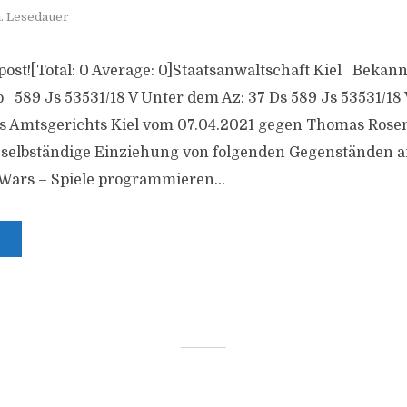
. Lesedauer
is post![Total: 0 Average: 0]Staatsanwaltschaft Kiel Bek
pp 589 Js 53531/18 V Unter dem Az: 37 Ds 589 Js 53531/18
s Amtsgerichts Kiel vom 07.04.2021 gegen Thomas Ros
e selbständige Einziehung von folgenden Gegenständen
rs – Spiele programmieren...