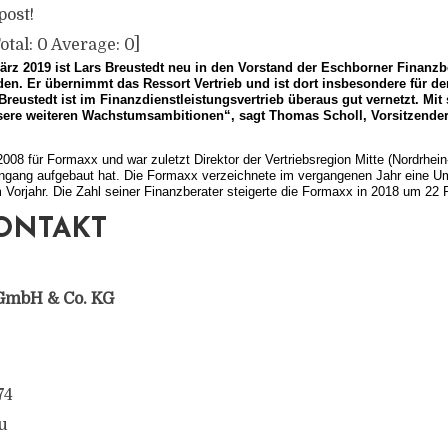
post!
otal:
0
Average:
0
]
rz 2019 ist Lars Breustedt neu in den Vorstand der Eschborner Finanzb
en. Er übernimmt das Ressort Vertrieb und ist dort insbesondere für d
 Breustedt ist im Finanzdienstleistungsvertrieb überaus gut vernetzt. Mit
nsere weiteren Wachstumsambitionen“, sagt Thomas Scholl, Vorsitzender
 2008 für Formaxx und war zuletzt Direktor der Vertriebsregion Mitte (Nordrhei
eingang aufgebaut hat. Die Formaxx verzeichnete im vergangenen Jahr eine U
Vorjahr. Die Zahl seiner Finanzberater steigerte die Formaxx in 2018 um 22 
ONTAKT
GmbH & Co. KG
74
u