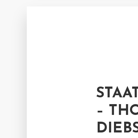
STAA
– TH
DIEB