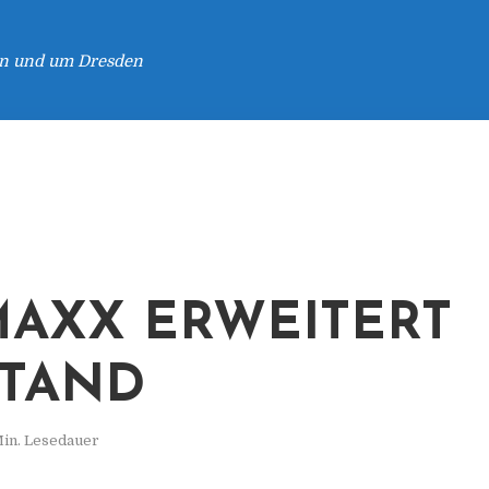
 in und um Dresden
AXX ERWEITERT
TAND
Min. Lesedauer