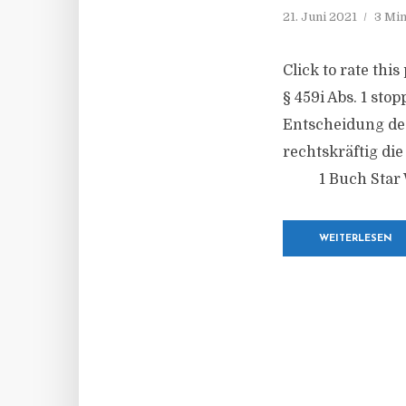
21. Juni 2021
3 Min
Click to rate th
§ 459i Abs. 1 sto
Entscheidung de
rechtskräftig di
1 Buch Star Wa
WEITERLESEN