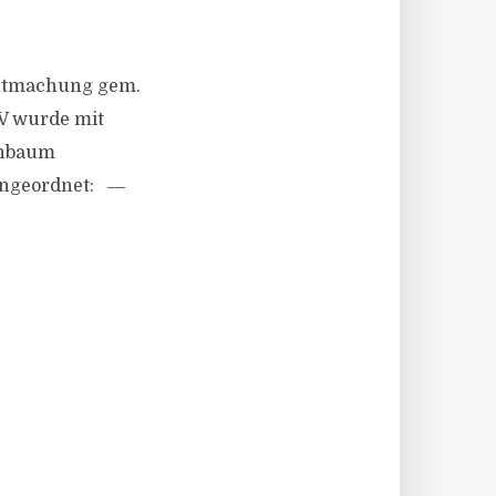
anntmachung gem.
 V wurde mit
enbaum
 angeordnet: ―