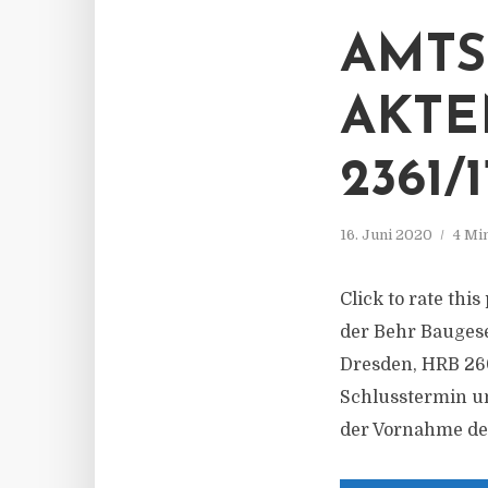
AMTS
AKTE
2361/1
16. Juni 2020
4 Mi
Click to rate thi
der Behr Baugese
Dresden, HRB 260
Schlusstermin un
der Vornahme der