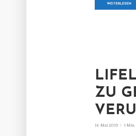
WEITERLESEN
LIFE
ZU G
VERU
14. Mai 2019
1 Min