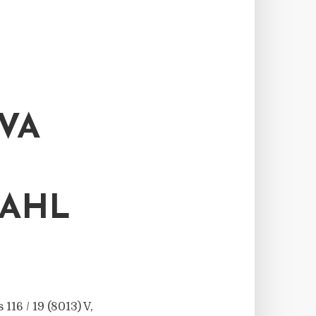
VA
TAHL
16 / 19 (8013) V,