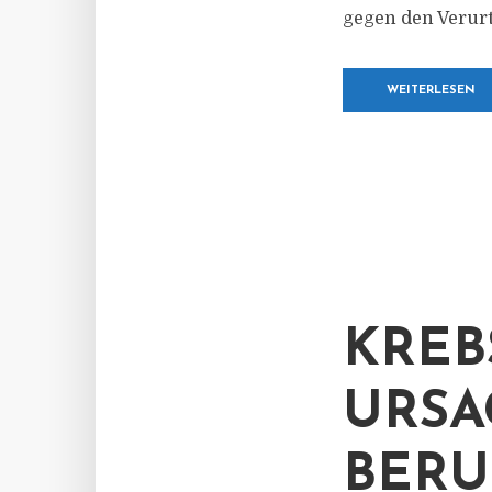
gegen den Verurt
WEITERLESEN
KREB
URSA
BERU