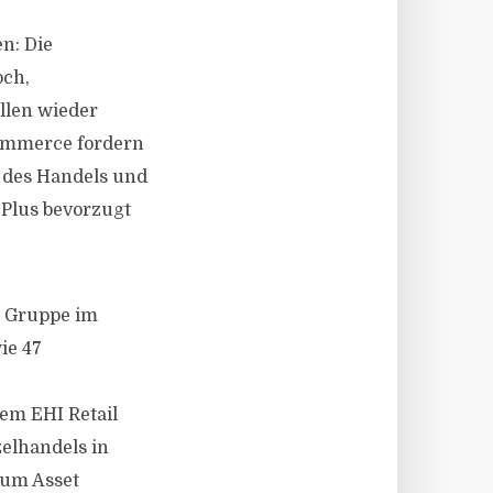
n: Die
och,
llen wieder
Commerce fordern
 des Handels und
-Plus bevorzugt
n Gruppe im
ie 47
em EHI Retail
elhandels in
 um Asset