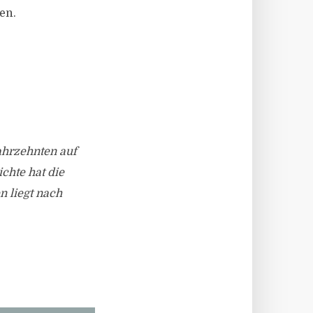
en.
ahrzehnten auf
chte hat die
 liegt nach