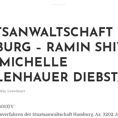
TSANWALTSCHAFT
URG – RAMIN SHI
MICHELLE
ENHAUER DIEBS
Min. Lesedauer
8013) V
sverfahren der Staatsanwaltschaft Hamburg, Az. 3202 Js 1