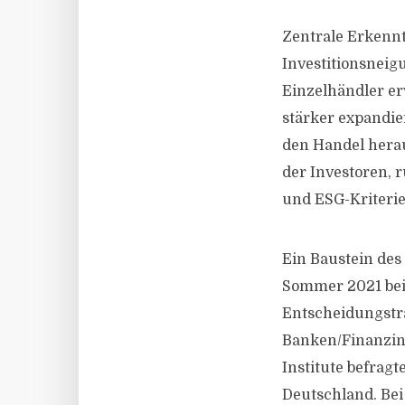
Zentrale Erkennt
Investitionsneig
Einzelhändler e
stärker expandi
den Handel hera
der Investoren, 
und ESG-Kriteri
Ein Baustein des
Sommer 2021 bei
Entscheidungsträ
Banken/Finanzins
Institute befrag
Deutschland. Bei