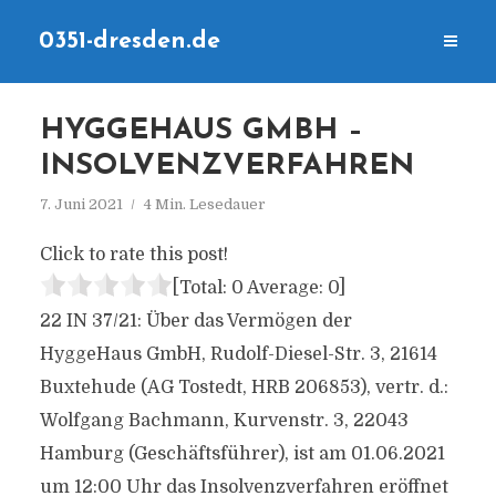
0351-dresden.de
HYGGEHAUS GMBH –
INSOLVENZVERFAHREN
7. Juni 2021
4 Min. Lesedauer
Click to rate this post!
[Total:
0
Average:
0
]
22 IN 37/21: Über das Vermögen der
HyggeHaus GmbH, Rudolf-Diesel-Str. 3, 21614
Buxtehude (AG Tostedt, HRB 206853), vertr. d.:
Wolfgang Bachmann, Kurvenstr. 3, 22043
Hamburg (Geschäftsführer), ist am 01.06.2021
um 12:00 Uhr das Insolvenzverfahren eröffnet