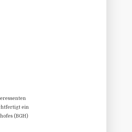
teressenten
htfertigt ein
shofes (BGH)