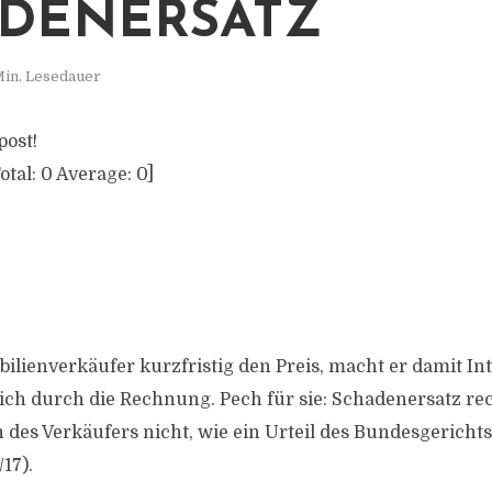
DENERSATZ
Min. Lesedauer
post!
otal:
0
Average:
0
]
ilienverkäufer kurzfristig den Preis, macht er damit In
rich durch die Rechnung. Pech für sie: Schadenersatz rec
n des Verkäufers nicht, wie ein Urteil des Bundesgericht
/17).