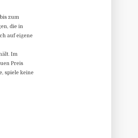
 bis zum
n, die in
ch auf eigene
hält. Im
euen Preis
, spiele keine