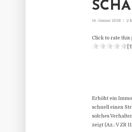
SCHA
14. Januar 2018
2 
Click to rate this 
[T
Erhöht ein Immob
schnell einen St
solches Verhalte
zeigt (Az.: V ZR 11