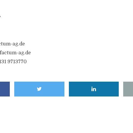
A
ctum-ag.de
factum-ag.de
6131 9713770