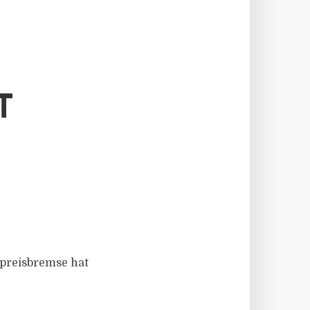
T
etpreisbremse hat