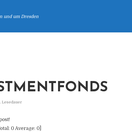
 in und um Dresden
STMENTFONDS
. Lesedauer
post!
otal:
0
Average:
0
]