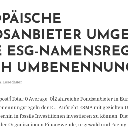
PÄISCHE
SANBIETER UMG
 ESG-NAMENSRE
CH UMBENENNUN
n. Lesedauer
s post![Total: 0 Average: 0]Zahlreiche Fondsanbieter in E
enennungsregeln der EU-Aufsicht ESMA mit gezielte
erhin in fossile Investitionen investieren zu können. Die
 der Organisationen Finanzwende, urgewald und Facing 