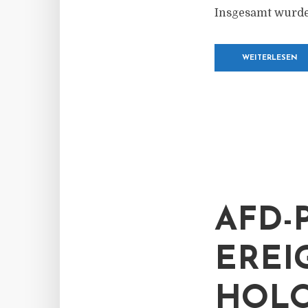
Insgesamt wurde
WEITERLESEN
AFD-
EREI
HOLO