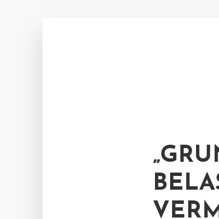
„GRU
BELA
VERM