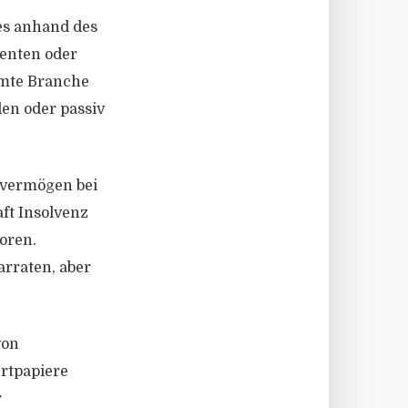
 es anhand des
Renten oder
mmte Branche
en oder passiv
ervermögen bei
ft Insolvenz
oren.
rraten, aber
von
ertpapiere
r