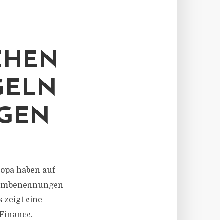
EHEN
GELN
GEN
uropa haben auf
n Umbenennungen
s zeigt eine
Finance.