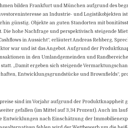
ahmen bilden Frankfurt und München aufgrund des beg
nvestoreninteresse an Industrie- und Logistikobjekten i
rhin günstig. Objekte an guten Standorten mit bonitätss
t. Die hohe Nachfrage und perspektivisch steigende Miet
Cashflows in Aussicht“, erläutert Andreas Rehberg, Spre
tor war und ist das Angebot. Aufgrund der Produktknap
nsaktionen in den Umlandgemeinden und Randbereiche
 statt. „Damit ergeben sich steigende Vermarktungschan
haften, Entwicklungsgrundstücke und Brownfields“, pro
reise sind im Vorjahr aufgrund der Produktknappheit ge
weiter gefallen (im Mittel auf 3,34 Prozent). Auch im la
se Entwicklungen nach Einschätzung der Immobilienexpe
agealternativen fehlen wird der Wettbewerb um die hei