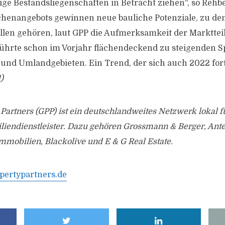
ge Bestandsliegenschaften in Betracht ziehen“, so Rehb
chenangebots gewinnen neue bauliche Potenziale, zu de
len gehören, laut GPP die Aufmerksamkeit der Marktte
ührte schon im Vorjahr flächendeckend zu steigenden S
und Umlandgebieten. Ein Trend, der sich auch 2022 for
)
Partners (GPP) ist ein deutschlandweites Netzwerk lokal 
endienstleister. Dazu gehören Grossmann & Berger, Ant
mmobilien, Blackolive und E & G Real Estate.
ertypartners.de