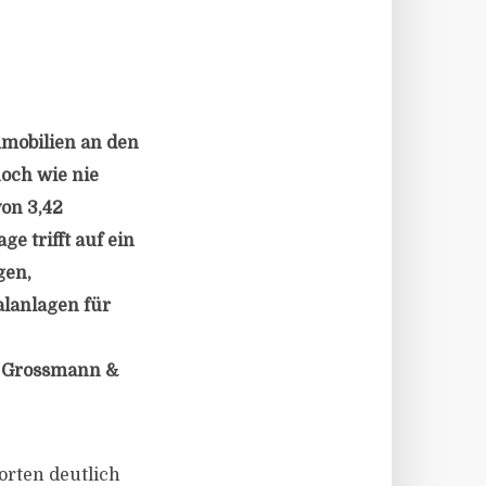
mmobilien an den
hoch wie nie
on 3,42
e trifft auf ein
gen,
alanlagen für
m Grossmann &
orten deutlich