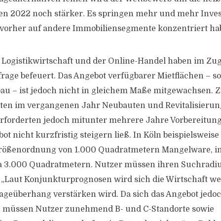
en 2022 noch stärker. Es springen mehr und mehr Inves
h vorher auf andere Immobiliensegmente konzentriert ha
 Logistikwirtschaft und der Online-Handel haben im Zu
rage befeuert. Das Angebot verfügbarer Mietflächen – s
au – ist jedoch nicht in gleichem Maße mitgewachsen.
rten im vergangenen Jahr Neubauten und Revitalisierun
 erforderten jedoch mitunter mehrere Jahre Vorbereitungs
t nicht kurzfristig steigern ließ. In Köln beispielsweise
Größenordnung von 1.000 Quadratmetern Mangelware, in
 3.000 Quadratmetern. Nutzer müssen ihren Suchradi
„Laut Konjunkturprognosen wird sich die Wirtschaft wei
geüberhang verstärken wird. Da sich das Angebot jedoc
, müssen Nutzer zunehmend B- und C-Standorte sowie