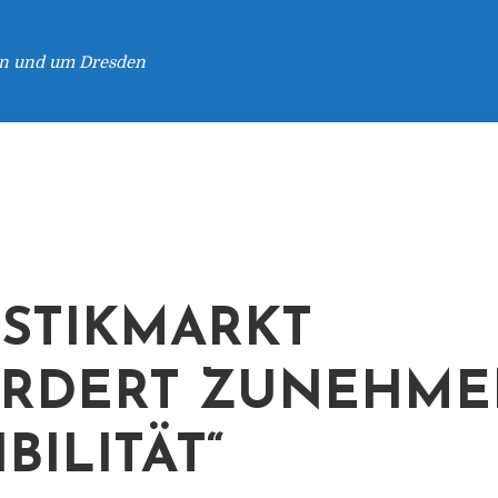
 in und um Dresden
ISTIKMARKT
ORDERT ZUNEHM
BILITÄT“