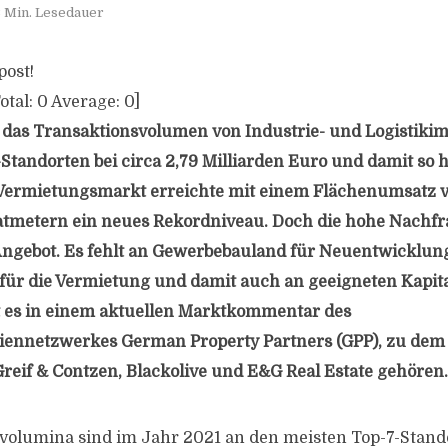
 Min. Lesedauer
post!
otal:
0
Average:
0
]
 das Transaktionsvolumen von Industrie- und Logistiki
Standorten bei circa 2,79 Milliarden Euro und damit so 
 Vermietungsmarkt erreichte mit einem Flächenumsatz v
tmetern ein neues Rekordniveau. Doch die hohe Nachfrag
Angebot. Es fehlt an Gewerbebauland für Neuentwicklun
für die Vermietung und damit auch an geeigneten Kapit
t es in einem aktuellen Marktkommentar des
ennetzwerkes German Property Partners (GPP), zu de
Greif & Contzen, Blackolive und E&G Real Estate gehören.
volumina sind im Jahr 2021 an den meisten Top-7-Stand