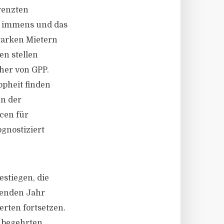
renzten
st immens und das
tarken Mietern
en stellen
cher von GPP.
pheit finden
n der
cen für
gnostiziert
stiegen, die
ufenden Jahr
rten fortsetzen.
ß begehrten