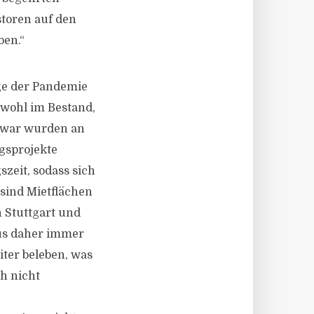
toren auf den
ben.“
ge der Pandemie
owohl im Bestand,
 Zwar wurden an
gsprojekte
zeit, sodass sich
 sind Mietflächen
 Stuttgart und
us daher immer
ter beleben, was
h nicht