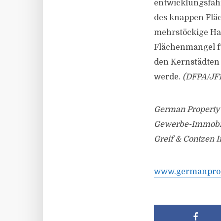
entwicklungsfähi
des knappen Flä
mehrstöckige Hal
Flächenmangel f
den Kernstädten 
werde.
(DFPA/JF1
German Property 
Gewerbe-Immobili
Greif & Contzen I
www.germanprop