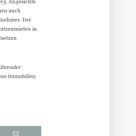
erg. Angesichts
nen auch
ilnehmer. Der
pitzenmieten in
tsetzen
führender
eon Immobilien,