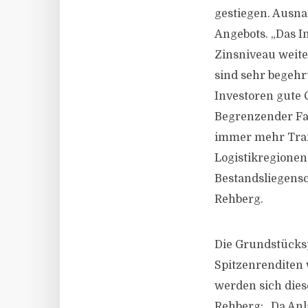
gestiegen. Ausn
Angebots. „Das I
Zinsniveau weite
sind sehr begehr
Investoren gute 
Begrenzender Fak
immer mehr Tra
Logistikregionen
Bestandsliegensc
Rehberg.
Die Grundstücksp
Spitzenrenditen 
werden sich die
Rehberg: „Da Anl