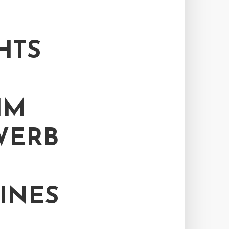
HTS
IM
WERB
INES