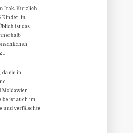
 Irak. Kürzlich
 Kinder, in
blich ist das
innerhalb
enschlichen
t.
da sie in
ine
l Moldawier
lbe ist auch im
e und verfälschte