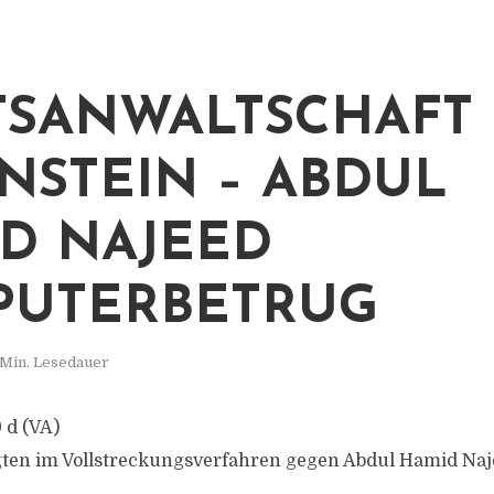
TSANWALTSCHAFT
NSTEIN – ABDUL
D NAJEED
PUTERBETRUG
 Min. Lesedauer
 d (VA)
gten im Vollstreckungsverfahren gegen Abdul Hamid Na