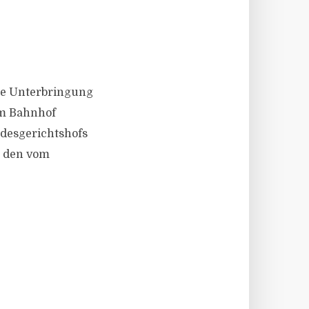
 die Unterbringung
im Bahnhof
ndesgerichtshofs
h den vom