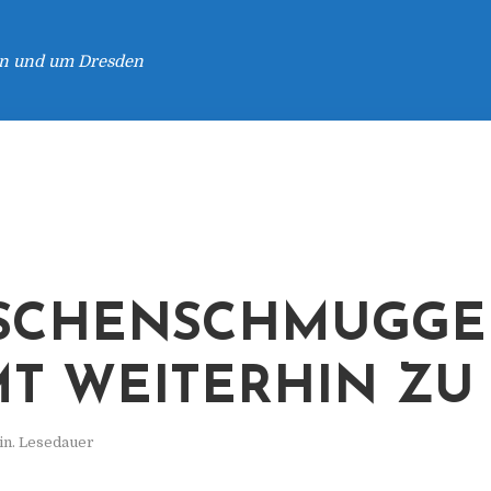
 in und um Dresden
SCHENSCHMUGGE
T WEITERHIN ZU
in. Lesedauer