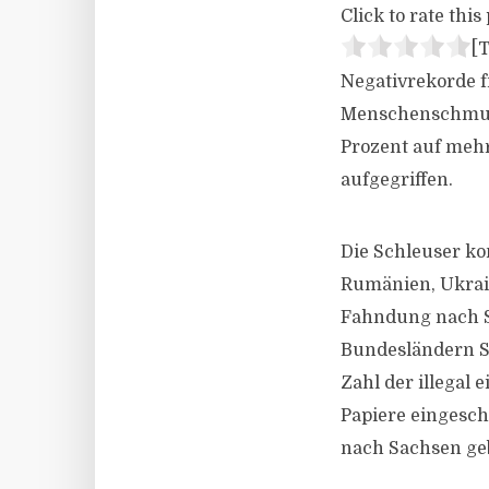
Click to rate this 
[T
Negativrekorde f
Menschenschmugg
Prozent auf mehr
aufgegriffen.
Die Schleuser k
Rumänien, Ukrain
Fahndung nach Sc
Bundesländern S
Zahl der illegal
Papiere eingesch
nach Sachsen ge