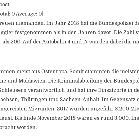
post!
otal:
0
Average:
0
]
reuen niemanden. Im Jahr 2018 hat die Bundespolizei d
ler festgenommen als in den Jahren davor. Die Zahl s
 als 200. Auf der Autobahn 4 und 17 wurden dabei die m
ommen meist aus Osteuropa. Somit stammten die meisten
e und Moldawien. Die Kriminalabteilung der Bundespoliz
hleusern verantwortlich und hat ihre Einsatzorte in d
achsen, Thüringen und Sachsen-Anhalt. Im Gegensatz da
 eingereisten Migranten. 2017 wurden ungefähr 3.200 Mi
leust. Bis Ende November 2018 waren es rund 3.000. In
bracht worden.