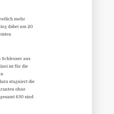
eutlich mehr
tieg dabei um 20
eisten
 Schleuser aus
ei ist für die
en
zu stagniert die
granten ohne
sgesamt 630 sind