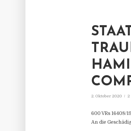
STAA
TRAU
HAMI
COM
2. Oktober 2020
2
600 VRs 16408/19
An die Geschädi