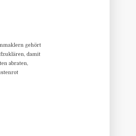
ienmaklern gehört
ufzuklären, damit
ten abraten,
üstenrot