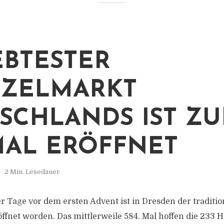
EBTESTER
EZELMARKT
SCHLANDS IST Z
 MAL ERÖFFNET
2 Min. Lesedauer
r Tage vor dem ersten Advent ist in Dresden der traditio
öffnet worden. Das mittlerweile 584. Mal hoffen die 233 