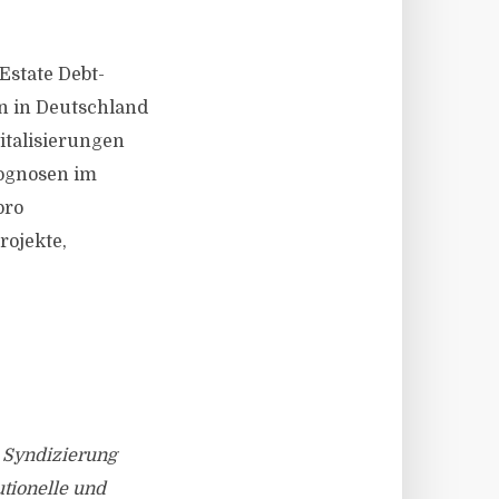
Estate Debt-
n in Deutschland
italisierungen
ognosen im
pro
rojekte,
d Syndizierung
tionelle und