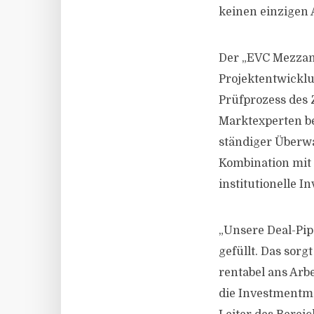
keinen einzigen A
Der „EVC Mezzani
Projektentwicklu
Prüfprozess des 
Marktexperten be
ständiger Überwa
Kombination mit 
institutionelle I
„Unsere Deal-Pip
gefüllt. Das sor
rentabel ans Arb
die Investmentma