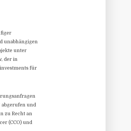
figer
und unabhängigen
ojekte unter
, der in
investments für
zierungsanfragen
ig abgerufen und
en zu Recht an
icer (CCO) und