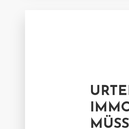
URTEI
IMMO
MÜSS