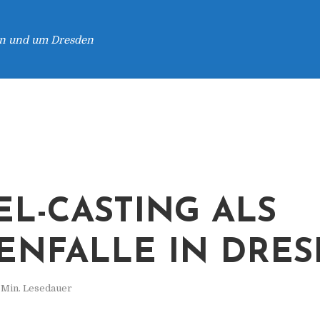
 in und um Dresden
L-CASTING ALS
ENFALLE IN DRE
 Min. Lesedauer