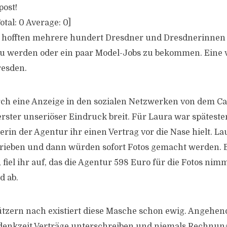
post!
otal:
0
Average:
0
]
offten mehrere hundert Dresdner und Dresdnerinnen a
u werden oder ein paar Model-Jobs zu bekommen. Eine v
resden.
ch eine Anzeige in den sozialen Netzwerken von dem Cas
erster unseriöser Eindruck breit. Für Laura war spätest
terin der Agentur ihr einen Vertrag vor die Nase hielt. La
hrieben und dann würden sofort Fotos gemacht werden.
fiel ihr auf, das die Agentur 598 Euro für die Fotos nim
 ab.
zern nach existiert diese Masche schon ewig. Angehend
denkzeit Verträge unterschreiben und niemals Rechnung