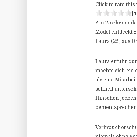
Click to rate this 
[T
Am Wochenende h
Model entdeckt z
Laura (25) aus D
Laura erfuhr dur
machte sich ein 
als eine Mitarbei
schnell untersc
Hinsehen jedoch, 
dementsprechend
Verbraucherschüt
niemals ohne Be