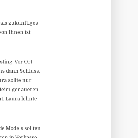
ls zukünftiges
on Ihnen ist
ting. Vor Ort
ens dann Schluss,
ura sollte nur
 Beim genaueren
mt. Laura lehnte
e Models sollten
en in Vorkasse