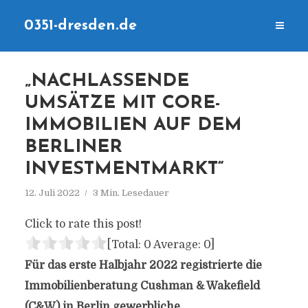
0351-dresden.de
„NACHLASSENDE
UMSÄTZE MIT CORE-
IMMOBILIEN AUF DEM
BERLINER
INVESTMENTMARKT“
12. Juli 2022
3 Min. Lesedauer
Click to rate this post!
[Total:
0
Average:
0
]
Für das erste Halbjahr 2022 registrierte die
Immobilienberatung Cushman & Wakefield
(C&W) in Berlin gewerbliche