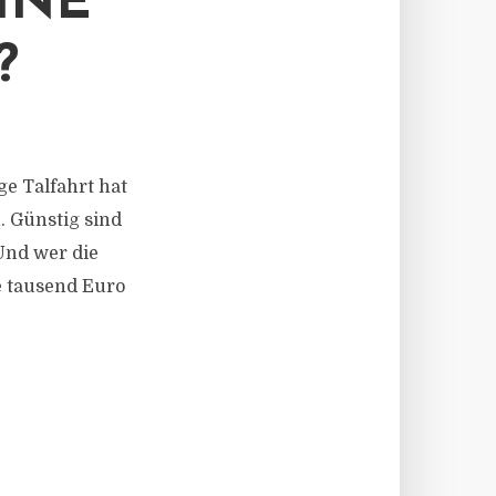
INE
?
ge Talfahrt hat
. Günstig sind
Und wer die
e tausend Euro