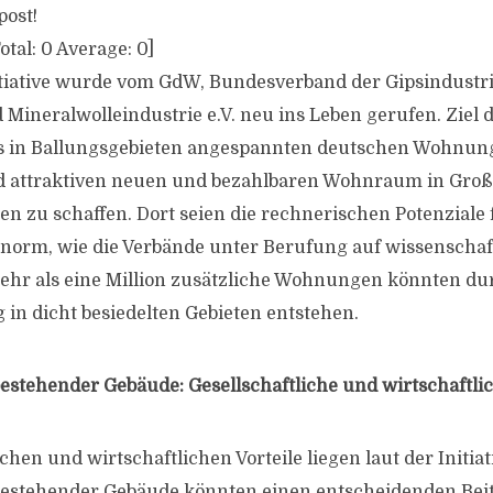
post!
otal:
0
Average:
0
]
nitiative wurde vom GdW, Bundesverband der Gipsindustri
ineralwolleindustrie e.V. neu ins Leben gerufen. Ziel der
rs in Ballungsgebieten angespannten deutschen Wohnun
d attraktiven neuen und bezahlbaren Wohnraum in Groß
en zu schaffen. Dort seien die rechnerischen Potenziale 
orm, wie die Verbände unter Berufung auf wissenschaf
ehr als eine Million zusätzliche Wohnungen könnten du
in dicht besiedelten Gebieten entstehen.
stehender Gebäude: Gesellschaftliche und wirtschaftlic
ichen und wirtschaftlichen Vorteile liegen laut der Initia
estehender Gebäude könnten einen entscheidenden Bei