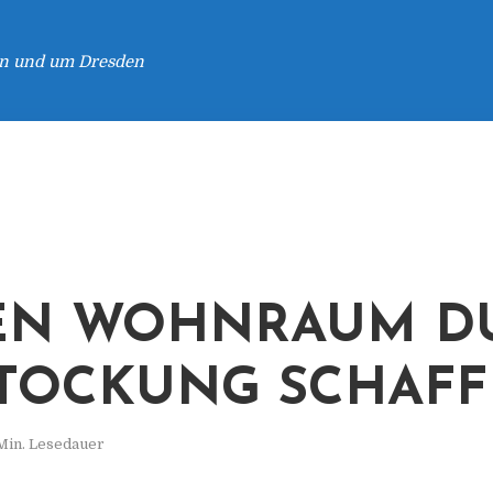
 in und um Dresden
EN WOHNRAUM D
TOCKUNG SCHAF
Min. Lesedauer