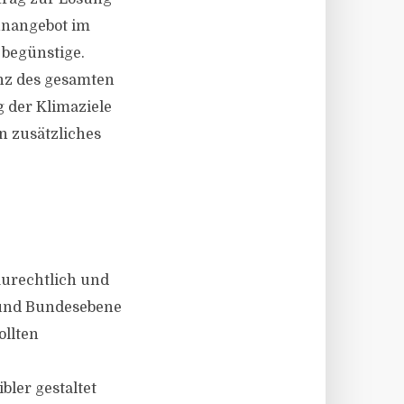
hnangebot im
 begünstige.
nz des gesamten
g der Klimaziele
n zusätzliches
aurechtlich und
 und Bundesebene
ollten
ler gestaltet