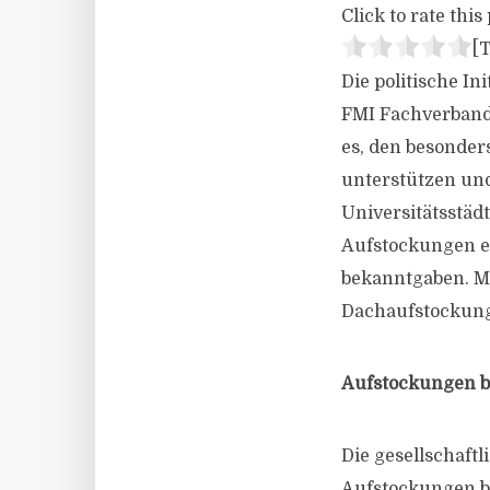
Click to rate this 
[T
Die politische I
FMI Fachverband M
es, den besonde
unterstützen un
Universitätsstädt
Aufstockungen en
bekanntgaben. M
Dachaufstockung 
Aufstockungen be
Die gesellschaftl
Aufstockungen b