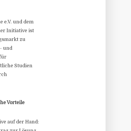
e e.V. und dem
 Initiative ist
gsmarkt zu
- und
für
tliche Studien
rch
he Vorteile
tive auf der Hand:
trag zur Lösung