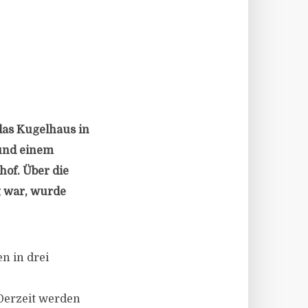
 das Kugelhaus in
 und einem
hof. Über die
g war, wurde
en in drei
 Derzeit werden