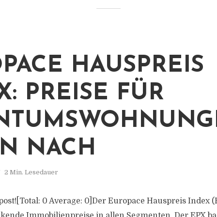
PACE HAUSPREIS
X: PREISE FÜR
ENTUMSWOHNUNG
N NACH
2 Min. Lesedauer
s post![Total: 0 Average: 0]Der Europace Hauspreis Index (
kende Immobilienpreise in allen Segmenten. Der EPX bas