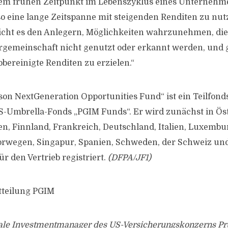
inem frühen Zeitpunkt im Lebenszyklus eines Unternehm
so eine lange Zeitspanne mit steigenden Renditen zu nu
icht es den Anlegern, Möglichkeiten wahrzunehmen, die
rgemeinschaft nicht genutzt oder erkannt werden, und g
kobereinigte Renditen zu erzielen.“
on NextGeneration Opportunities Fund“ ist ein Teilfonds
-Umbrella-Fonds „PGIM Funds“. Er wird zunächst in Öst
n, Finnland, Frankreich, Deutschland, Italien, Luxembu
orwegen, Singapur, Spanien, Schweden, der Schweiz und
r den Vertrieb registriert.
(DFPA/JF1)
tteilung PGIM
bale Investmentmanager des US-Versicherungskonzerns Pr