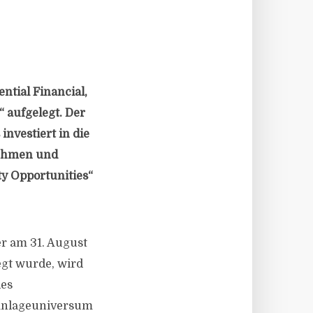
tial Financial,
 aufgelegt. Der
nvestiert in die
nehmen und
y Opportunities“
er am 31. August
egt wurde, wird
des
 Anlageuniversum