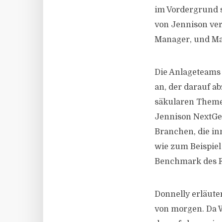
im Vordergrund 
von Jennison ver
Manager, und Mark
Die Anlageteams 
an, der darauf a
säkularen Theme
Jennison NextGe
Branchen, die i
wie zum Beispie
Benchmark des Fo
Donnelly erläut
von morgen. Da W