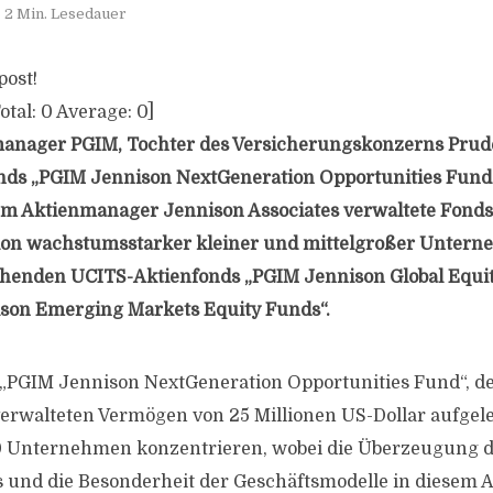
2 Min. Lesedauer
post!
otal:
0
Average:
0
]
anager PGIM, Tochter des Versicherungskonzerns Pruden
nds „PGIM Jennison NextGeneration Opportunities Fund“
m Aktienmanager Jennison Associates verwaltete Fonds i
ion wachstumsstarker kleiner und mittelgroßer Unter
ehenden UCITS-Aktienfonds „PGIM Jennison Global Equit
son Emerging Markets Equity Funds“.
s „PGIM Jennison NextGeneration Opportunities Fund“, d
erwalteten Vermögen von 25 Millionen US-Dollar aufgel
40 Unternehmen konzentrieren, wobei die Überzeugung 
 und die Besonderheit der Geschäftsmodelle in diesem