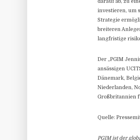
darauf ab, zu e
investieren, um 
Strategie ermögl
breiteren Anlege
langfristige risi
Der „PGIM Jennis
ansässigen UCITS
Dänemark, Belgie
Niederlanden, N
Großbritannien fü
Quelle: Pressemi
PGIM ist der glo