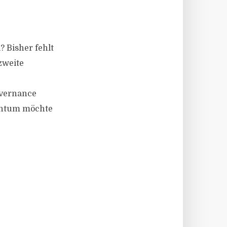
? Bisher fehlt
zweite
overnance
antum möchte