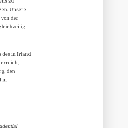
ens zu
tzen. Unsere
 von der
leichzeitig
 des in Irland
erreich,
rg, den
 in
udential