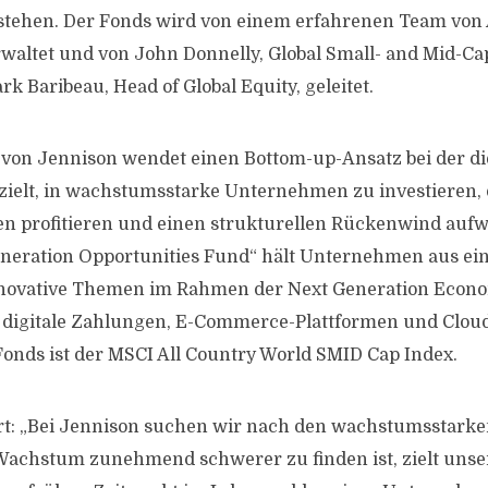
stehen. Der Fonds wird von einem erfahrenen Team von
waltet und von John Donnelly, Global Small- and Mid-Cap
 Baribeau, Head of Global Equity, geleitet.
von Jennison wendet einen Bottom-up-Ansatz bei der d
bzielt, in wachstumsstarke Unternehmen zu investieren, 
n profitieren und einen strukturellen Rückenwind aufw
neration Opportunities Fund“ hält Unternehmen aus ein
nnovative Themen im Rahmen der Next Generation Econo
l digitale Zahlungen, E-Commerce-Plattformen und Clou
nds ist der MSCI All Country World SMID Cap Index.
ert: „Bei Jennison suchen wir nach den wachstumsstar
achstum zunehmend schwerer zu finden ist, zielt unser