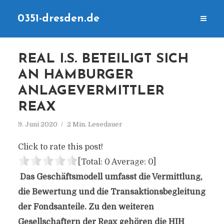
0351-dresden.de
REAL I.S. BETEILIGT SICH
AN HAMBURGER
ANLAGEVERMITTLER
REAX
9. Juni 2020
2 Min. Lesedauer
Click to rate this post!
[Total:
0
Average:
0
]
Das Geschäftsmodell umfasst die Vermittlung,
die Bewertung und die Transaktionsbegleitung
der Fondsanteile. Zu den weiteren
Gesellschaftern der Reax gehören die HIH