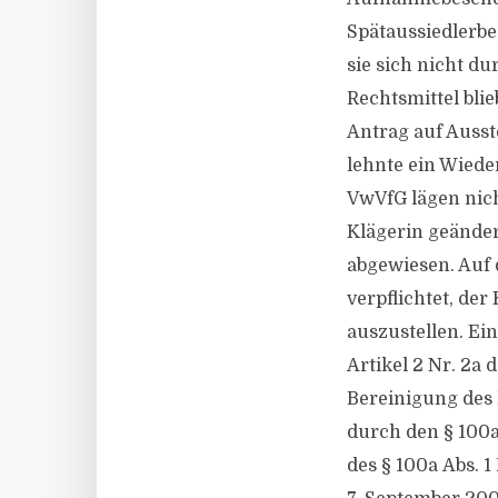
Spätaussiedlerbe
sie sich nicht d
Rechtsmittel blie
Antrag auf Auss
lehnte ein Wieder
VwVfG lägen nich
Klägerin geänder
abgewiesen. Auf 
verpflichtet, de
auszustellen. Ei
Artikel 2 Nr. 2a
Bereinigung des 
durch den § 100a
des § 100a Abs. 