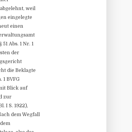
abgelehnt, weil
en eingelegte
neut einen
verwaltungsamt
51 Abs. 1 Nr. 1
nsten der
gsgericht
ht die Beklagte
s. 1 BVFG
it Blick auf
d zur
 I S. 1922),
 Nach dem Wegfall
r dem