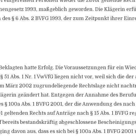
1 eingereisten Personen wieder die zuvor geltende Recht
engesetz 1993, maßgeblich geworden. Die Klägerin erfü
des § 6 Abs. 2 BVFG 1993, der zum Zeitpunkt ihrer Einr
 Beklagten hatte Erfolg. Die Voraussetzungen für ein Wie
 51 Abs. 1 Nr. 1 VwVfG liegen nicht vor, weil sich die de
m März 2002 zugrundeliegende Rechtslage nicht nachtr
lägerin geändert hat. Entgegen der Annahme des Berufu
s § 100a Abs. 1 BVFG 2001, der die Anwendung des nac
1 geltenden Rechts auf Anträge nach § 15 Abs. 1 BVFG reg
 bereits bestandskräftig abgeschlossene Bescheinigung
ging davon aus, dass es sich bei § 100a Abs. 1 BVFG 2001