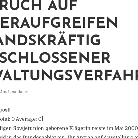
UCH AUF W
RAUFGREIFEN B
NDSKRÄFTIG A
CHLOSSENER V
LTUNGSVERFAHR
Min. Lesedauer
post!
otal:
0
Average:
0
]
ligen Sowjetunion geborene Klägerin reiste im Mai 200
 in das Bundesgebiet ein. Ihr Antrag auf Ausstellung e