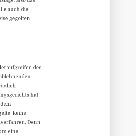
slage, also das
lle auch die
eise gegolten
deraufgreifen des
r ablehnenden
äglich
ngsgerichts hat
h dem
elte, keine
sverfahren. Denn
 um eine