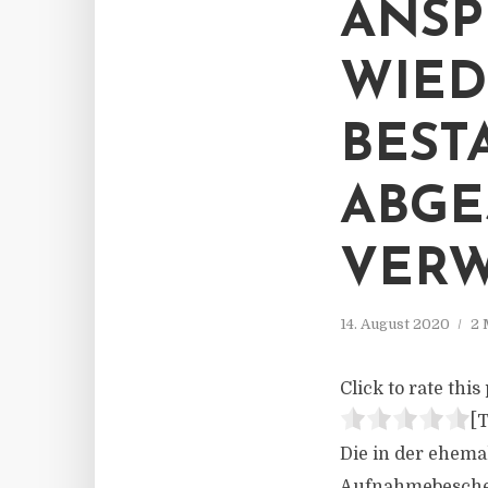
NSPR
IEDE
ESTA
BGES
ERWA
14. August 2020
2 
Click to rate this 
[T
Die in der ehema
Aufnahmebescheid