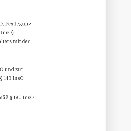
sO, Festlegung
InsO),
lters mit der
sO und zur
§ 149 InsO
mäß § 160 InsO