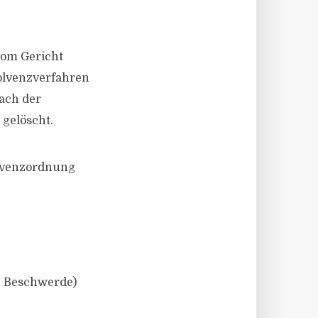
vom Gericht
olvenzverfahren
ach der
 gelöscht.
olvenzordnung
n Beschwerde)