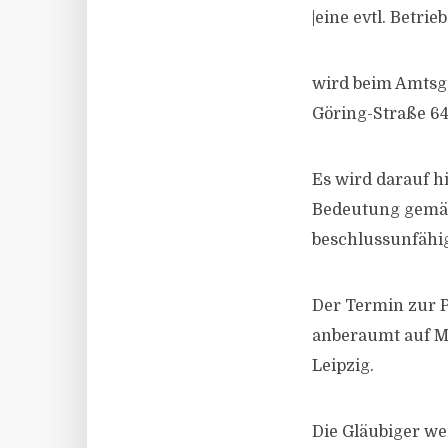
|eine evtl. Betr
wird beim Amtsge
Göring-Straße 64
Es wird darauf 
Bedeutung gemäß 
beschlussunfähig 
Der Termin zur 
anberaumt auf Mi
Leipzig.
Die Gläubiger we