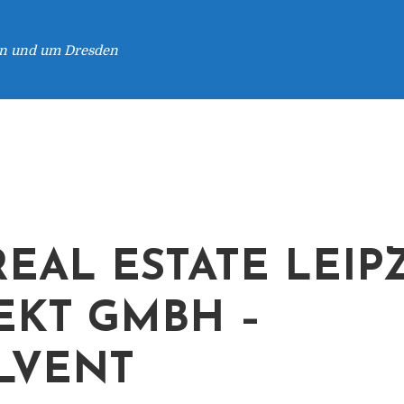
 in und um Dresden
REAL ESTATE LEIP
EKT GMBH –
LVENT