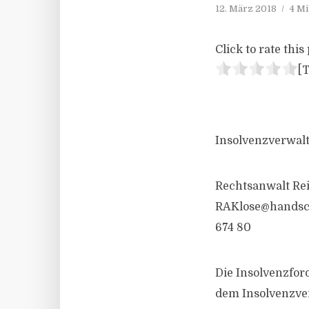
12. März 2018
4 Mi
Click to rate this 
[T
Insolvenzverwalte
Rechtsanwalt Rei
RAKlose@hands
674 80
Die Insolvenzfor
dem Insolvenzve