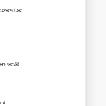
nzverwalter
ters gemäß
r die