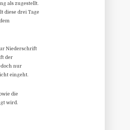
g als zugestellt.
lt diese drei Tage
 dem
ur Niederschrift
ft der
jedoch nur
cht eingeht.
owie die
gt wird.