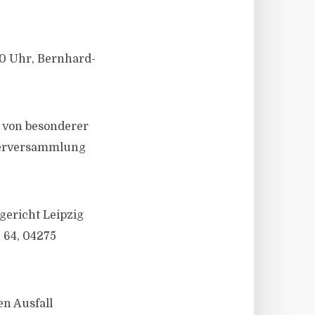
00 Uhr, Bernhard-
 von besonderer
igerversammlung
ericht Leipzig
 64, 04275
en Ausfall