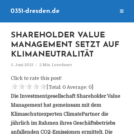
0351-dresden.de
SHAREHOLDER VALUE
MANAGEMENT SETZT AUF
KLIMANEUTRALITÄT
5. Juni 2021
2 Min. Lesedauer
Click to rate this post!
[Total:
0
Average:
0
]
Die Investmentgesellschaft Shareholder Value
Management hat gemeinsam mit dem
Klimaschutzexperten ClimatePartner die
jährlich im Rahmen ihres Geschäftsbetriebs
anfallenden CO2-Emissionen ermittelt. Die