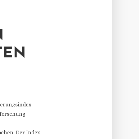
N
TEN
zierungsindex
sforschung
ochen. Der Index