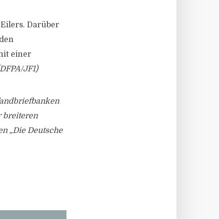
Eilers. Darüber
nden
it einer
(DFPA/JF1)
Pfandbriefbanken
 breiteren
men „Die Deutsche