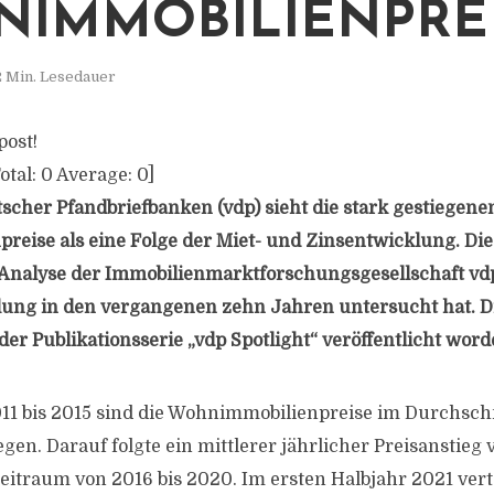
IMMOBILIENPRE
2 Min. Lesedauer
post!
otal:
0
Average:
0
]
scher Pfandbriefbanken (vdp) sieht die stark gestiegene
eise als eine Folge der Miet- und Zinsentwicklung. Di
 Analyse der Immobilienmarktforschungsgesellschaft vdp
lung in den vergangenen zehn Jahren untersucht hat. D
er Publikationsserie „vdp Spotlight“ veröffentlicht word
11 bis 2015 sind die Wohnimmobilienpreise im Durchschn
egen. Darauf folgte ein mittlerer jährlicher Preisanstieg 
eitraum von 2016 bis 2020. Im ersten Halbjahr 2021 ver