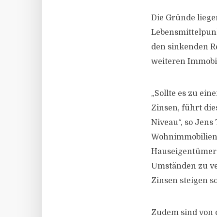
Die Gründe lieg
Lebensmittelpunk
den sinkenden Re
weiteren Immobi
„Sollte es zu ei
Zinsen, führt di
Niveau“, so Jens
Wohnimmobilienp
Hauseigentümer 
Umständen zu ver
Zinsen steigen so
Zudem sind von d