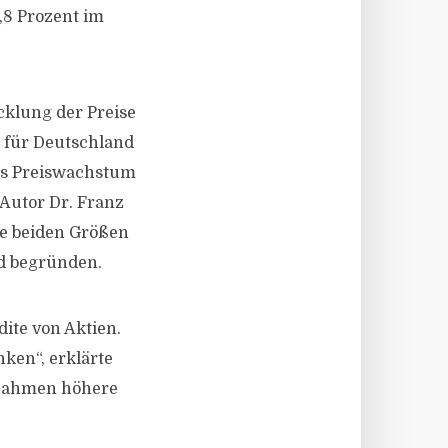
,8 Prozent im
cklung der Preise
 für Deutschland
das Preiswachstum
 Autor Dr. Franz
se beiden Größen
d begründen.
ite von Aktien.
ken“, erklärte
innahmen höhere