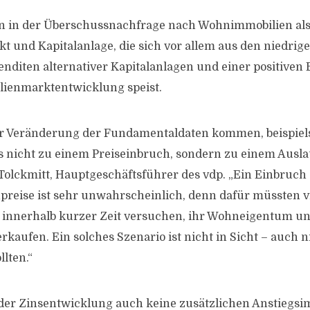
en in der Überschussnachfrage nach Wohnimmobilien al
t und Kapitalanlage, die sich vor allem aus den niedrig
nditen alternativer Kapitalanlagen und einer positiven
lienmarktentwicklung speist.
ner Veränderung der Fundamentaldaten kommen, beispiel
es nicht zu einem Preiseinbruch, sondern zu einem Ausl
 Tolckmitt, Hauptgeschäftsführer des vdp. „Ein Einbruch
reise ist sehr unwahrscheinlich, denn dafür müssten v
innerhalb kurzer Zeit versuchen, ihr Wohneigentum unt
kaufen. Ein solches Szenario ist nicht in Sicht – auch n
llten.“
er Zinsentwicklung auch keine zusätzlichen Anstiegsim