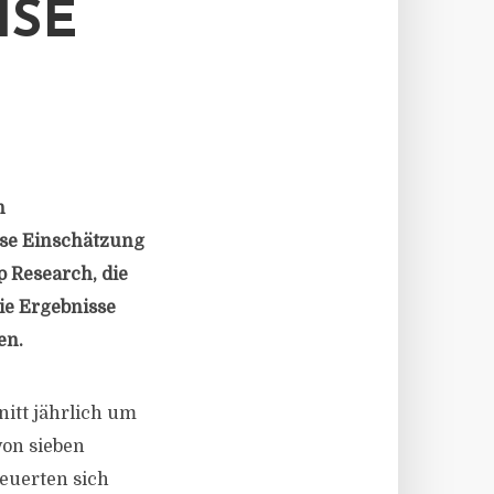
ISE
n
ese Einschätzung
 Research, die
ie Ergebnisse
en.
itt jährlich um
von sieben
teuerten sich