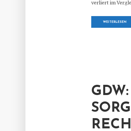
verliert im Vergl
WEITERLESEN
GDW:
SORG
RECH