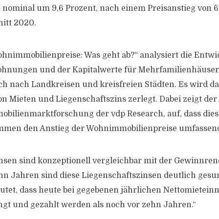
ominal um 9,6 Prozent, nach einem Preisanstieg von 6
itt 2020.
ohnimmobilienpreise: Was geht ab?“ analysiert die Entwi
hnungen und der Kapitalwerte für Mehrfamilienhäuser
ch nach Landkreisen und kreisfreien Städten. Es wird 
on Mieten und Liegenschaftszins zerlegt. Dabei zeigt der
mmobilienmarktforschung der vdp Research, auf, dass die
en den Anstieg der Wohnimmobilienpreise umfassen
nsen sind konzeptionell vergleichbar mit der Gewinnrend
ehn Jahren sind diese Liegenschaftszinsen deutlich gesun
deutet, dass heute bei gegebenen jährlichen Nettomiete
ngt und gezahlt werden als noch vor zehn Jahren.“