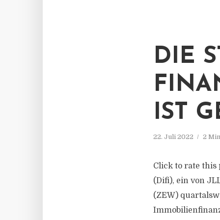
DIE 
FINA
IST G
22. Juli 2022
2 Min
Click to rate thi
(Difi), ein von 
(ZEW) quartalsw
Immobilienfinanz