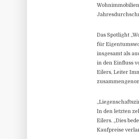
Wohnimmobilien n
Jahresdurchschn
Das Spotlight „W
für Eigentumswo
insgesamt als au
in den Einfluss v
Eilers, Leiter I
zusammengenomm
„Liegenschaftszi
In den letzten z
Eilers. „Dies be
Kaufpreise verla