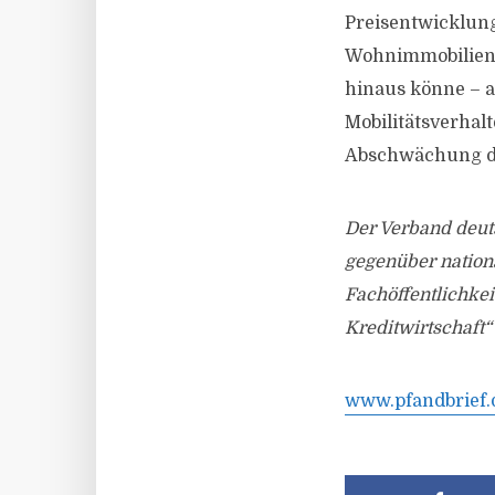
Preisentwicklung
Wohnimmobilienpr
hinaus könne – a
Mobilitätsverhal
Abschwächung de
Der Verband deuts
gegenüber nation
Fachöffentlichkei
Kreditwirtschaft“
www.pfandbrief.