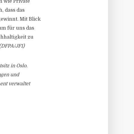
n wie Private
h, dass das
ewinnt. Mit Blick
um für uns das
hhaltigkeit zu
(DFPA/JF1)
itz in Oslo.
ngen und
ent verwaltet