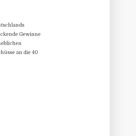
eutschlands
ruckende Gewinne
rheblichen
chüsse an die 40