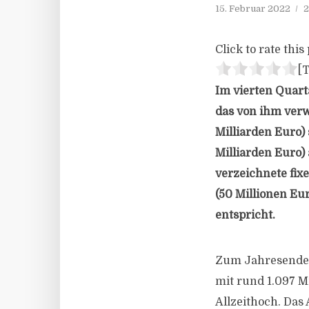
15. Februar 2022
2
Click to rate this 
[T
Im vierten Quar
das von ihm ver
Milliarden Euro)
Milliarden Euro)
verzeichnete fi
(50 Millionen Eu
entspricht.
Zum Jahresende 
mit rund 1.097 M
Allzeithoch. Das