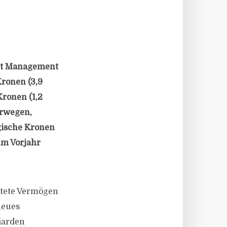
set Management
ronen (3,9
Kronen (1,2
orwegen,
gische Kronen
um Vorjahr
ltete Vermögen
neues
iarden