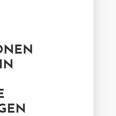
IONEN
IN
E
NGEN