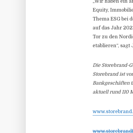
„Wir haben ein a
Equity, Immobili
Thema ESG bei de
auf das Jahr 202
Tor zu den Nordi
etablieren“, sag
Die Storebrand-G
Storebrand ist v
Bankgeschäften t
aktuell rund 110 
www.storebrand
www.storebrand