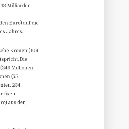
 43 Milliarden
e
den Euro) auf die
es Jahres.
ische Kronen (106
spricht. Die
(246 Millionen
onen (55
mmten 234
r fixen
ro) aus den