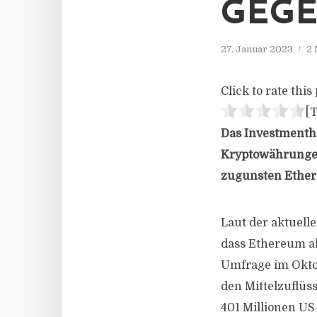
GEGE
27. Januar 2023
2 
Click to rate this 
[T
Das Investmentha
Kryptowährungen 
zugunsten Ethere
Laut der aktuel
dass Ethereum ak
Umfrage im Oktob
den Mittelzuflüs
401 Millionen US-