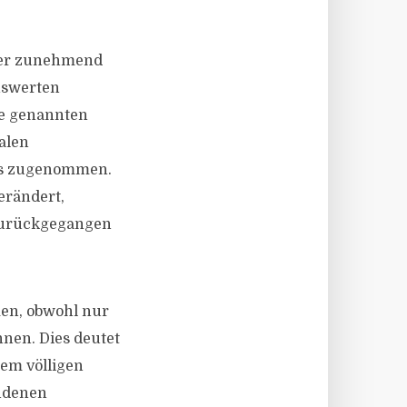
ger zunehmend
nswerten
ie genannten
talen
lls zugenommen.
erändert,
 zurückgegangen
en, obwohl nur
nen. Dies deutet
nem völligen
ndenen