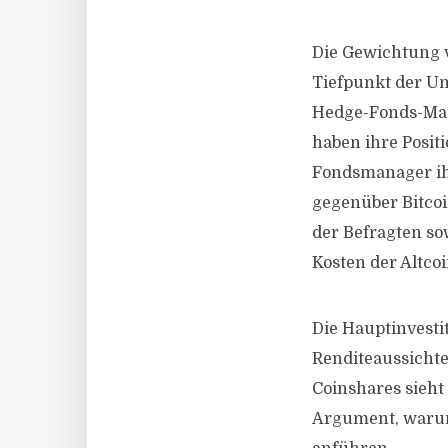
Die Gewichtung v
Tiefpunkt der Umf
Hedge-Fonds-Mana
haben ihre Posit
Fondsmanager ihr
gegenüber Bitcoi
der Befragten so
Kosten der Altc
Die Hauptinvesti
Renditeaussichte
Coinshares sieht
Argument, warum 