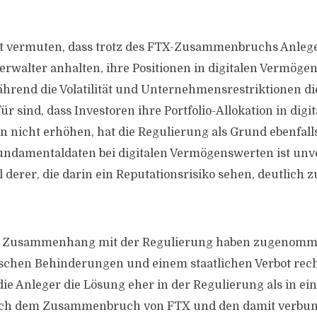
st vermuten, dass trotz des FTX-Zusammenbruchs Anle
rwalter anhalten, ihre Positionen in digitalen Vermöge
hrend die Volatilität und Unternehmensrestriktionen d
 sind, dass Investoren ihre Portfolio-Allokation in digi
 nicht erhöhen, hat die Regulierung als Grund ebenfa
undamentaldaten bei digitalen Vermögenswerten ist unv
 derer, die darin ein Reputationsrisiko sehen, deutlich
m Zusammenhang mit der Regulierung haben zugenomm
ischen Behinderungen und einem staatlichen Verbot rech
die Anleger die Lösung eher in der Regulierung als in ei
Nach dem Zusammenbruch von FTX und den damit verbu