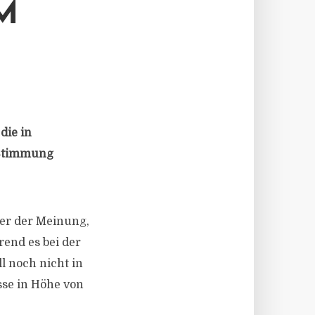
M
die in
e Stimmung
er der Meinung,
end es bei der
l noch nicht in
sse in Höhe von