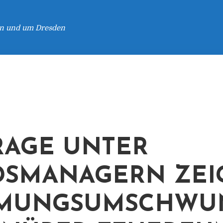
 in und um Dresden
AGE UNTER
SMANAGERN ZEI
MMUNGSUMSCHWU