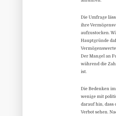
anführen.
Die Umfrage läs
ihre Vermögensve
aufzustocken. Wä
Hauptgründe dafür
Vermögenswerten
Der Mangel an F
während die Zahl
ist.
Die Bedenken i
wenige mit polit
darauf hin, dass 
Verbot sehen. 