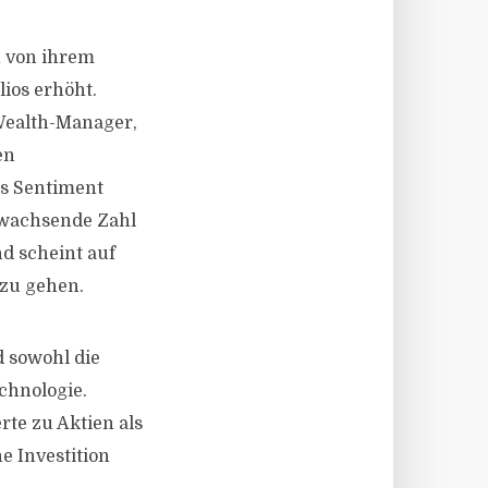
h von ihrem
lios erhöht.
Wealth-Manager,
en
as Sentiment
e wachsende Zahl
nd scheint auf
zu gehen.
d sowohl die
chnologie.
rte zu Aktien als
e Investition