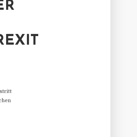
ER
EXIT
tritt
schen