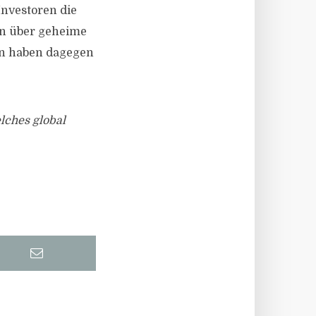
Investoren die
n über geheime
en haben dagegen
lches global