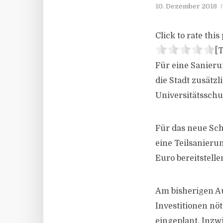
10. Dezember 2018
Click to rate this 
[T
Für eine Sanier
die Stadt zusätz
Universitätsschu
Für das neue Sch
eine Teilsanieru
Euro bereitstell
Am bisherigen A
Investitionen nö
eingeplant. Inzw