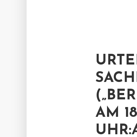
URTE
SACHE
(„BE
AM 18
UHR: