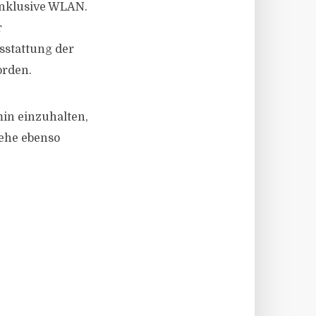
inklusive WLAN.
r
sstattung der
orden.
min einzuhalten,
tehe ebenso