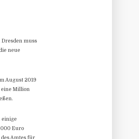
n Dresden muss
 die neue
 im August 2019
eine Million
ießen.
 einige
0.000 Euro
 des Amtes für