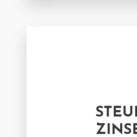
STEU
ZINS