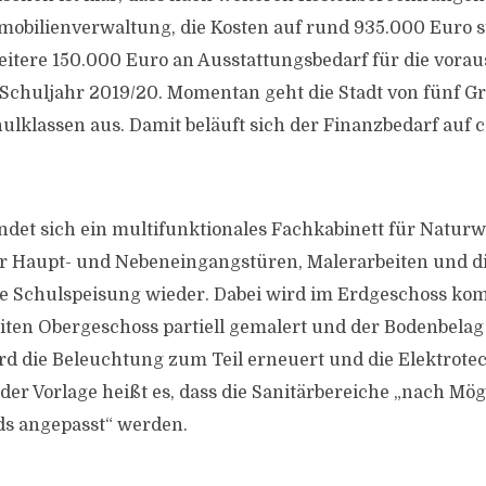
obilienverwaltung, die Kosten auf rund 935.000 Euro s
ere 150.000 Euro an Ausstattungsbedarf für die voraus
Schuljahr 2019/20. Momentan geht die Stadt von fünf 
lklassen aus. Damit beläuft sich der Finanzbedarf auf ca
indet sich ein multifunktionales Fachkabinett für Natur
er Haupt- und Nebeneingangstüren, Malerarbeiten und d
die Schulspeisung wieder. Dabei wird im Erdgeschoss ko
iten Obergeschoss partiell gemalert und der Bodenbelag
d die Beleuchtung zum Teil erneuert und die Elektrote
der Vorlage heißt es, dass die Sanitärbereiche „nach Mög
ds angepasst“ werden.