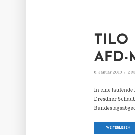
TILO 
D-MA
6. Januar 2019
2 M
In eine laufende
Dresdner Schaub
Bundestagsabgeo
WEITERLESEN