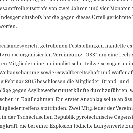
esamtfreiheitsstrafe von zwei Jahren und vier Monaten ve
ndesgerichtshofs hat die gegen dieses Urteil gerichtete 
worfen.
rlandesgericht getroffenen Feststellungen handelte es 
tgruppe organisierten Vereinigung „OSS“ um eine recht
n Mitglieder eine nationalistische, teilweise sogar natio
 Weltanschauung sowie Gewaltbereitschaft und Waffenaffi
g Februar 2015 beschlossen die Mitglieder, Brand- und
hläge gegen Asylbewerberunterkünfte durchzuführen, w
chen in Kauf nahmen. Ein erster Anschlag sollte anlässl
itgliedertreffens stattfinden. Zwei Mitglieder der Verei
 in der Tschechischen Republik pyrotechnische Gegens
ngkraft, die bei einer Explosion tödliche Lungenverletz