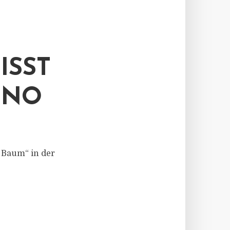
T AF
O
r Baum“ in der