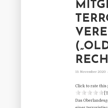
MITG
TERR
VERE
(„OL
RECH
13. November 2020
Click to rate this 
[T
Das Oberlandesg
einer terroristis