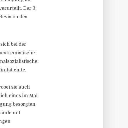
rurteilt. Der 3.
Revision des
sich bei der
sextremistische
nalsozialistische,
nität einte.
obei sie auch
ich eines im Mai
nigung besorgten
tände mit
ungen