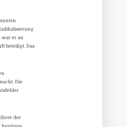
nannten
Radikalisierung
 war er an
 beteiligt. Das
en
macht. Die
htsfehler
ührer der
r heutigen