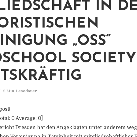
LIEDSCHAFT IN D
ORISTISCHEN
INIGUNG „OSS“
DSCHOOL SOCIETY
TSKRÄFTIG
2 Min. Lesedauer
post!
otal:
0
Average:
0
]
ericht Dresden hat den Angeklagten unter anderem w
chen Vereinigung in Tateinheit mit mitgliedschaftlicher 