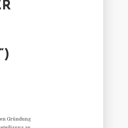
ER
“)
egen Gründung
Beteiligung an