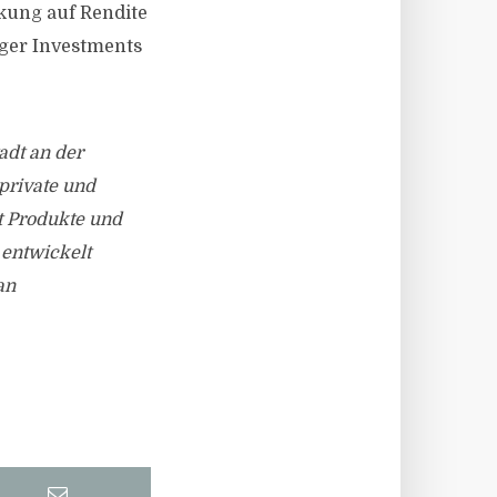
kung auf Rendite
ger Investments
adt an der
private und
t Produkte und
 entwickelt
an