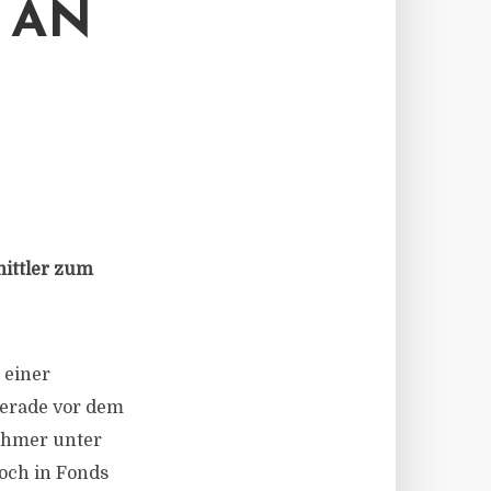
 AN
mittler zum
 einer
erade vor dem
ehmer unter
och in Fonds