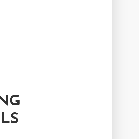
G D
LS