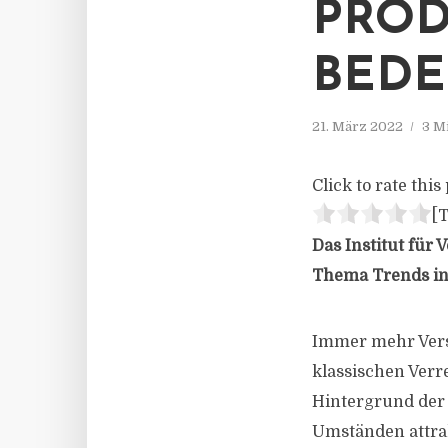
PROD
BED
21. März 2022
3 M
Click to rate this 
[T
Das Institut für
Thema Trends in
Immer mehr Vers
klassischen Ver
Hintergrund der
Umständen attrak