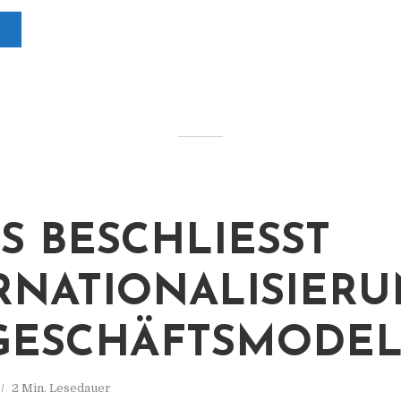
 BESCHLIESST I
NATIONALISIERUN
ESCHÄFTSMODEL
2 Min. Lesedauer