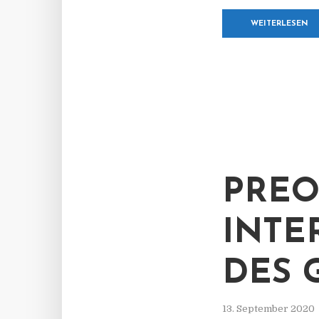
WEITERLESEN
PREOS
NTER
ES G
13. September 2020