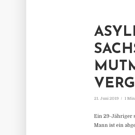
ASYL
SACH
MUTM
ERGE
21. Juni 2019
1 Min
Ein 29-Jähriger 
Mann ist ein abg