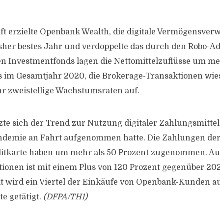
t erzielte Openbank Wealth, die digitale Vermögensver
sher bestes Jahr und verdoppelte das durch den Robo-Ad
n Investmentfonds lagen die Nettomittelzuflüsse um me
s im Gesamtjahr 2020, die Brokerage-Transaktionen wie
r zweistellige Wachstumsraten auf.
zte sich der Trend zur Nutzung digitaler Zahlungsmittel 
ndemie an Fahrt aufgenommen hatte. Die Zahlungen de
itkarte haben um mehr als 50 Prozent zugenommen. Auc
ionen ist mit einem Plus von 120 Prozent gegenüber 20
it wird ein Viertel der Einkäufe von Openbank-Kunden a
e getätigt.
(DFPA/TH1)