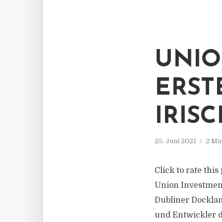
UNIO
ERST
IRIS
25. Juni 2021
2 Mi
Click to rate th
Union Investment 
Dubliner Docklan
und Entwickler de