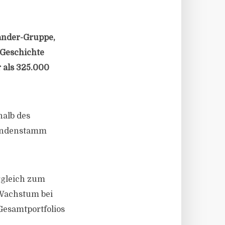
ander-Gruppe,
 Geschichte
 als 325.000
halb des
Kundenstamm
rgleich zum
 Wachstum bei
 Gesamtportfolios