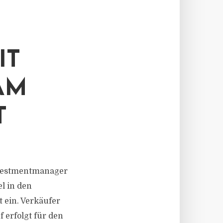
IT
AM
T
Investmentmanager
l in den
 ein. Verkäufer
 erfolgt für den