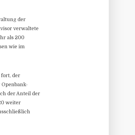
waltung der
visor verwaltete
hr als 200
sen wie im
fort, der
r Openbank-
h der Anteil der
20 weiter
usschließlich