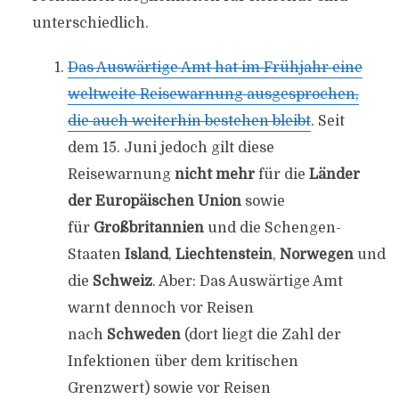
unterschiedlich.
Das Auswärtige Amt hat im Frühjahr eine
weltweite Reisewarnung ausgesprochen,
die auch weiterhin bestehen bleibt
. Seit
dem 15. Juni jedoch gilt diese
Reisewarnung
nicht mehr
für die
Länder
der Europäischen Union
sowie
für
Großbritannien
und die Schengen-
Staaten
Island
,
Liechtenstein
,
Norwegen
und
die
Schweiz
. Aber: Das Auswärtige Amt
warnt dennoch vor Reisen
nach
Schweden
(dort liegt die Zahl der
Infektionen über dem kritischen
Grenzwert) sowie vor Reisen