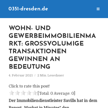
0351-dresden.de
WOHN- UND
GEWERBEIMMOBILIENMA
RKT: GROSSVOLUMIGE T
RANSAKTIONEN G
EWINNEN AN B
EDEUTUNG
4. Februar 2021
2 Min. Lesedauer
Click to rate this post!
[Total:
0
Average:
0
]
Der Immobiliendienstleister Savills hat in dem