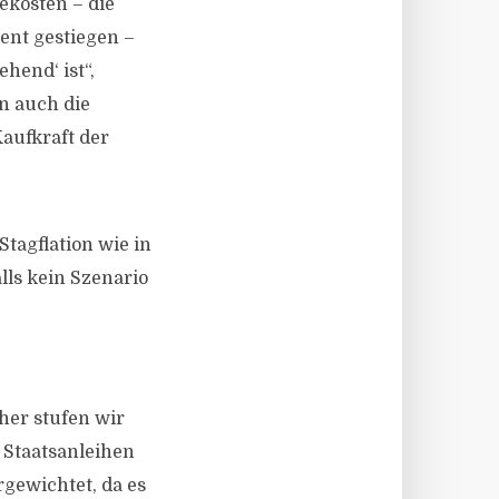
ekosten – die
ent gestiegen –
hend‘ ist“,
n auch die
Kaufkraft der
tagflation wie in
lls kein Szenario
her stufen wir
 Staatsanleihen
rgewichtet, da es