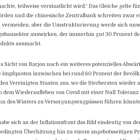
hte, teilweise verstaatlicht wird.“ Das Gleiche gelte fü
örden und die chinesische Zentralbank schreiten zwar e
 vermeiden, aber die Umstrukturierung werde sich unwe
sbausektor auswirken, der immerhin gut 30 Prozent de
odukts ausmacht.
us Sicht von Barjou nach ein weiteres potenzielles Abwärt
e Impfquoten inzwischen bei rund 60 Prozent der Bevöl
 den Vereinigten Staaten aus, wo die Sterberaten wieder 
o dem Wiederaufleben von Covid mit einer Null Toleranz 
inn des Winters zu Versorgungsengpässen führen könnte
abe sich an der Inflationsfront das Bild eindeutig von d
edingten Überhitzung hin zu einem angebotsseitigen P