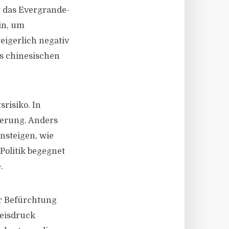
r das Evergrande-
in, um
igerlich negativ
s chinesischen
srisiko. In
kerung. Anders
ansteigen, wie
Politik begegnet
.
er Befürchtung
reisdruck