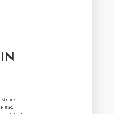
IN
st eine
s- und