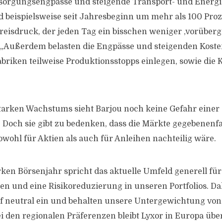
sorgungsengpässe und steigende Transport- und Energi
d beispielsweise seit Jahresbeginn um mehr als 100 Proz
reisdruck, der jeden Tag ein bisschen weniger ,vorüberge
. „Außerdem belasten die Engpässe und steigenden Koste
abriken teilweise Produktionsstopps einlegen, sowie die 
tarken Wachstums sieht Barjou noch keine Gefahr einer S
 Doch sie gibt zu bedenken, dass die Märkte gegebenenfa
owohl für Aktien als auch für Anleihen nachteilig wäre.
ken Börsenjahr spricht das aktuelle Umfeld generell für
und eine Risikoreduzierung in unseren Portfolios. Da
uf neutral ein und behalten unsere Untergewichtung von
Bei den regionalen Präferenzen bleibt Lyxor in Europa übe