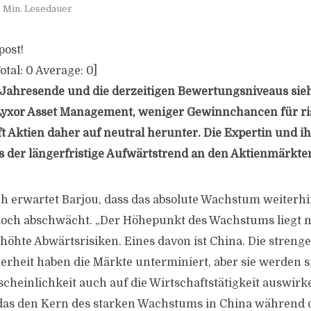
 Min. Lesedauer
post!
otal:
0
Average:
0
]
s Jahresende und die derzeitigen Bewertungsniveaus sie
 Lyxor Asset Management, weniger Gewinnchancen für ri
t Aktien daher auf neutral herunter. Die Expertin und 
ss der längerfristige Aufwärtstrend an den Aktienmärkten
erwartet Barjou, dass das absolute Wachstum weiterhin 
doch abschwächt. „Der Höhepunkt des Wachstums liegt n
höhte Abwärtsrisiken. Eines davon ist China. Die streng
rheit haben die Märkte unterminiert, aber sie werden s
cheinlichkeit auch auf die Wirtschaftstätigkeit auswirke
das den Kern des starken Wachstums in China während d