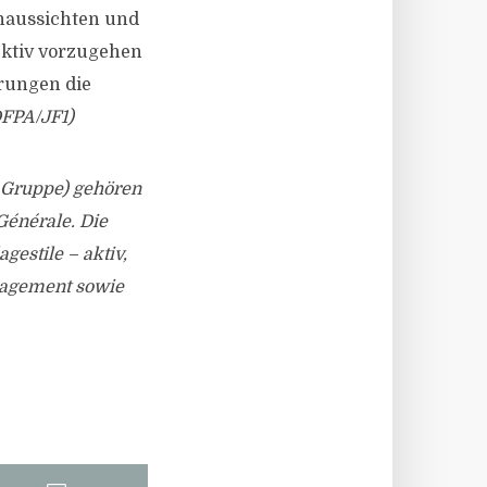
nnaussichten und
lektiv vorzugehen
erungen die
FPA/JF1)
 Gruppe) gehören
Générale. Die
gestile – aktiv,
anagement sowie