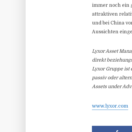
immer noch ein g
attraktiven rela
und bei China vor
Aussichten eing
Lyxor Asset Mana
direkt beziehung
Lyxor Gruppe ist 
passiv oder alter
Assets under Advi
www.lyxor.com