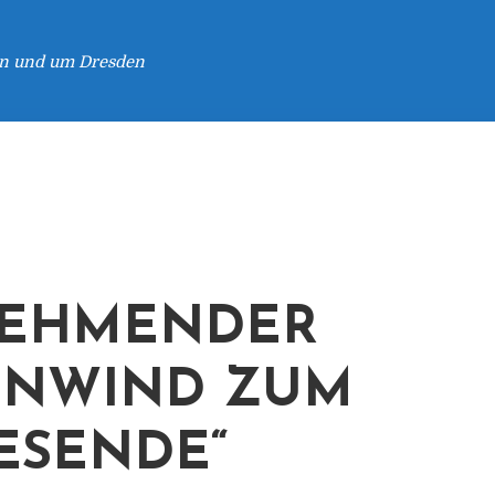
 in und um Dresden
NEHMENDER
ENWIND ZUM
ESENDE“