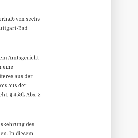
erhalb von sechs
uttgart-Bad
dem Amtsgericht
n eine
teres aus der
res aus der
t, § 459k Abs. 2
uskehrung des
en. In diesem