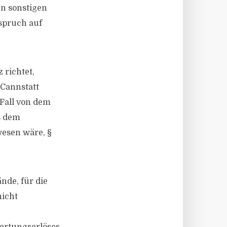
en sonstigen
nspruch auf
 richtet,
 Cannstatt
 Fall von dem
s dem
wesen wäre, §
nde, für die
nicht