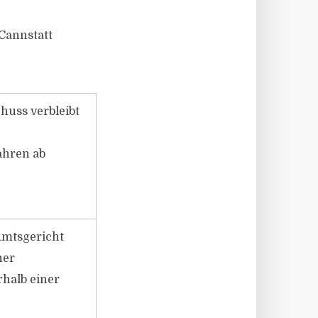
Cannstatt
huss verbleibt
Jahren ab
Amtsgericht
ner
rhalb einer