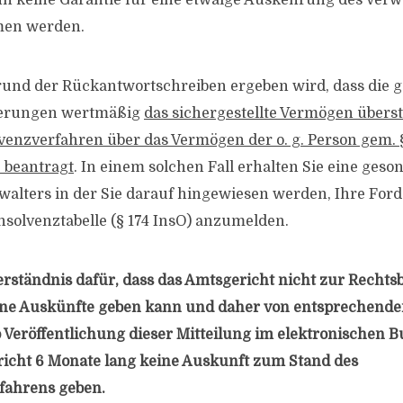
n keine Garantie für eine etwaige Auskehrung des Verw
men werden.
rund der Rückantwortschreiben ergeben wird, dass die g
erungen wertmäßig
das sichergestellte Vermögen überst
lvenzverfahren über das Vermögen der o. g. Person gem. §
O beantragt
. In einem solchen Fall erhalten Sie eine geso
walters in der Sie darauf hingewiesen werden, Ihre For
Insolvenztabelle (§ 174 InsO) anzumelden.
Verständnis dafür, dass das Amtsgericht nicht zur Rechts
eine Auskünfte geben kann und daher von entsprechend
b Veröffentlichung dieser Mitteilung im elektronischen 
icht 6 Monate lang keine Auskunft zum Stand des
ahrens geben.