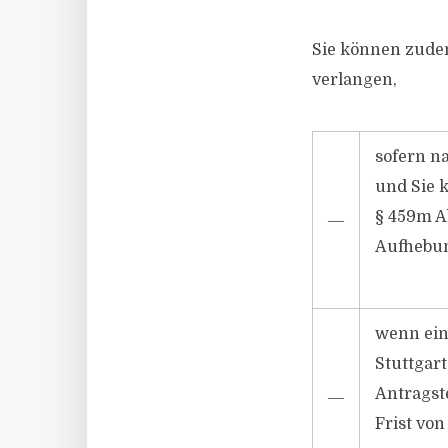
Sie können zude
verlangen,
sofern n
und Sie 
§ 459m Ab
―
Aufhebun
wenn ein
Stuttgart
Antragste
―
Frist von