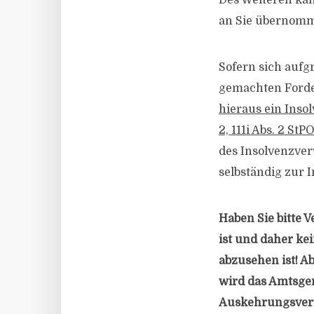
Des Weiteren kan
an Sie übernom
Sofern sich aufg
gemachten Ford
hieraus ein Inso
2, 111i Abs. 2 StP
des Insolvenzver
selbständig zur 
Haben Sie bitte 
ist und daher k
abzusehen ist! A
wird das Amtsger
Auskehrungsverf