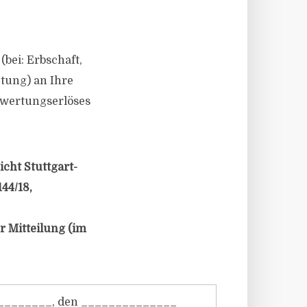
bei: Erbschaft,
tung) an Ihre
erwertungserlöses
cht Stuttgart-
44/18,
r Mitteilung (im
________, den ______________