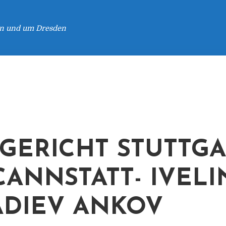
 in und um Dresden
GERICHT STUTTGA
CANNSTATT- IVELI
DIEV ANKOV