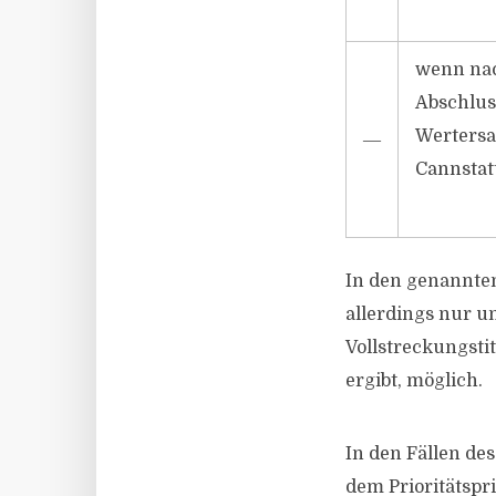
wenn nac
Abschlus
Wertersa
―
Cannstatt
In den genannten
allerdings nur u
Vollstreckungsti
ergibt, möglich.
In den Fällen de
dem Prioritätspr