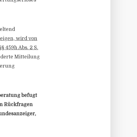
ertungserlöses
eltend
eigen, wird von
§ 459h Abs. 2 S.
nderte Mitteilung
derung
beratung befugt
en Rückfragen
Bundesanzeiger,