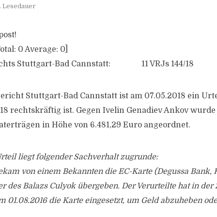
. Lesedauer
post!
otal:
0
Average:
0
]
ichts Stuttgart-Bad Cannstatt: 11 VRJs 144/18
richt Stuttgart-Bad Cannstatt ist am 07.05.2018 ein Urt
018 rechtskräftig ist. Gegen Ivelin Genadiev Ankov wurd
aterträgen in Höhe von 6.481,29 Euro angeordnet.
eil liegt folgender Sachverhalt zugrunde:
ekam von einem Bekannten die EC-Karte (Degussa Bank, K
des Balazs Culyok übergeben. Der Verurteilte hat in der 
um 01.08.2016 die Karte eingesetzt, um Geld abzuheben od