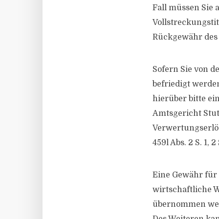
Fall müssen Sie 
Vollstreckungsti
Rückgewähr des E
Sofern Sie von d
befriedigt werde
hierüber bitte e
Amtsgericht Stu
Verwertungserlös
459l Abs. 2 S. 1, 2
Eine Gewähr für 
wirtschaftliche 
übernommen we