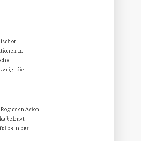
mischer
tionen in
sche
 zeigt die
 Regionen Asien-
a befragt.
olios in den