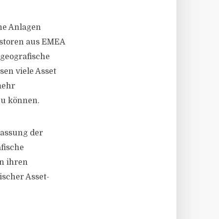
he Anlagen
estoren aus EMEA
 geografische
sen viele Asset
mehr
zu können.
passung der
fische
en ihren
ischer Asset-