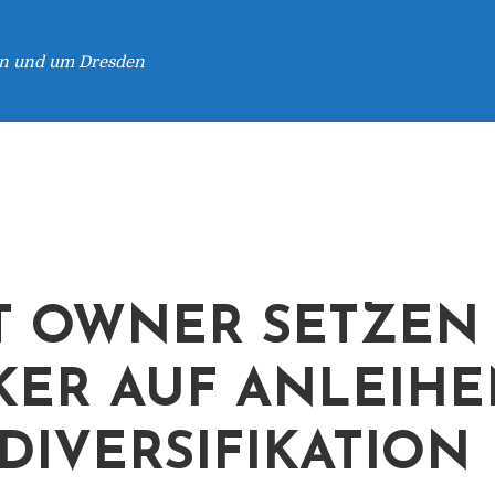
 in und um Dresden
T OWNER SETZEN
KER AUF ANLEIH
DIVERSIFIKATION