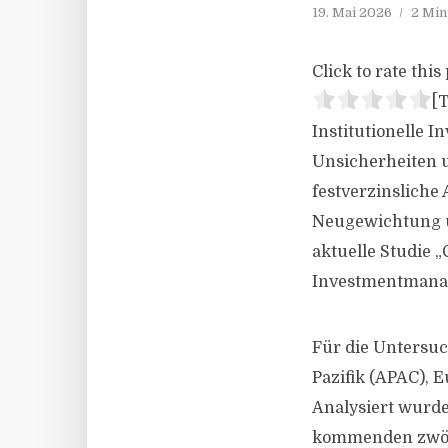
19. Mai 2026
2 Min
Click to rate this 
[T
Institutionelle
Unsicherheiten u
festverzinsliche 
Neugewichtung un
aktuelle Studie 
Investmentmanag
Für die Untersu
Pazifik (APAC), 
Analysiert wurde,
kommenden zwölf