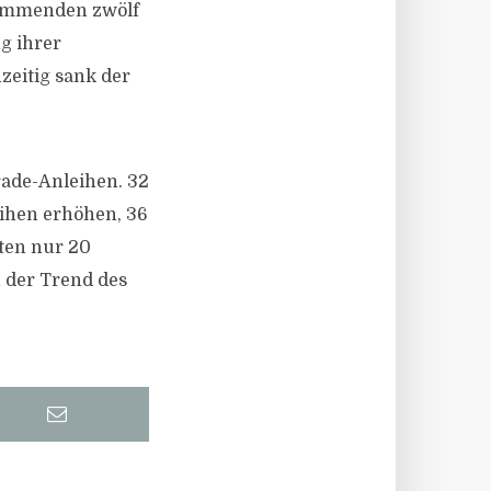
 kommenden zwölf
g ihrer
zeitig sank der
.
rade-Anleihen. 32
eihen erhöhen, 36
ten nur 20
 der Trend des