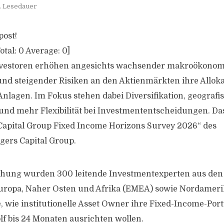
. Lesedauer
post!
otal:
0
Average:
0
]
 Investoren erhöhen angesichts wachsender makroökono
nd steigender Risiken an den Aktienmärkten ihre Alloka
Anlagen. Im Fokus stehen dabei Diversifikation, geografi
d mehr Flexibilität bei Investmententscheidungen. Das
„Capital Group Fixed Income Horizons Survey 2026“ des
ers Capital Group.
chung wurden 300 leitende Investmentexperten aus den
Europa, Naher Osten und Afrika (EMEA) sowie Nordamerik
 wie institutionelle Asset Owner ihre Fixed-Income-Portf
 bis 24 Monaten ausrichten wollen.