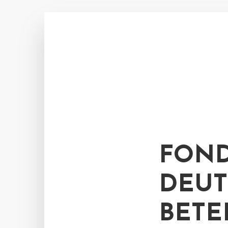
FOND
DEU
BETE