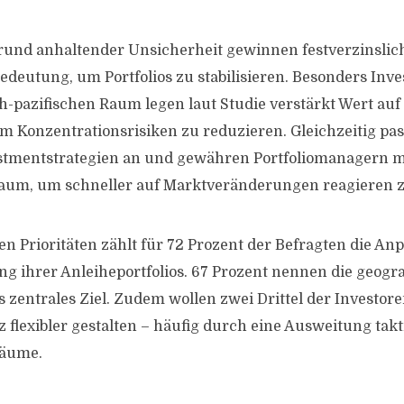
rund anhaltender Unsicherheit gewinnen festverzinslic
eutung, um Portfolios zu stabilisieren. Besonders Inv
h-pazifischen Raum legen laut Studie verstärkt Wert auf
um Konzentrationsrisiken zu reduzieren. Gleichzeitig pas
stmentstrategien an und gewähren Portfoliomanagern 
aum, um schneller auf Marktveränderungen reagieren 
en Prioritäten zählt für 72 Prozent der Befragten die An
ihrer Anleiheportfolios. 67 Prozent nennen die geogra
ls zentrales Ziel. Zudem wollen zwei Drittel der Investor
 flexibler gestalten – häufig durch eine Ausweitung takt
räume.