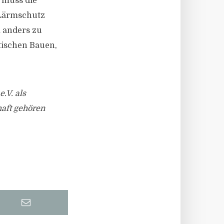
 muss die
 Lärmschutz
m anders zu
tischen Bauen,
V. als
aft gehören