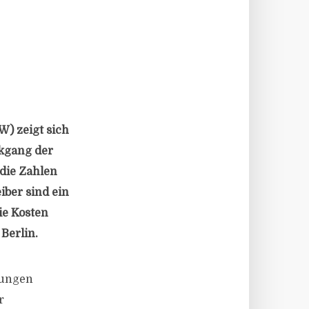
E
) zeigt sich
ckgang der
 die Zahlen
iber sind ein
ie Kosten
Berlin.
nungen
r