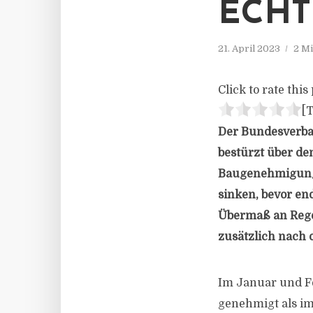
ECHT
21. April 2023
2 Mi
Click to rate this 
[T
Der Bundesverba
bestürzt über de
Baugenehmigung
sinken, bevor en
Übermaß an Rege
zusätzlich nach o
Im Januar und F
genehmigt als im