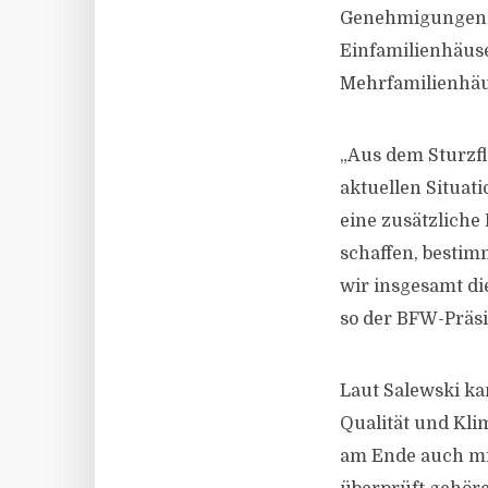
Genehmigungen i
Einfamilienhäuse
Mehrfamilienhäu
„Aus dem Sturzf
aktuellen Situat
eine zusätzliche
schaffen, bestim
wir insgesamt d
so der BFW-Präsi
Laut Salewski ka
Qualität und Kl
am Ende auch mit