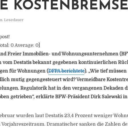
E KOSTENBREMS
n. Lesedauer
post!
otal:
0
Average:
0
]
nd Freier Immobilien- und Wohnungsunternehmen (BFW
n vom Destatis bekannt gegebenen kontinuierlichen Rü
en für Wohnungen (
DFPA berichtete
). „Wie tief müssen
dlich mutig gegengesteuert wird? Vermeidbare Kostentre
lungen. Regulatorik hat in den vergangenen Dekaden d
ben getrieben“, erklärte BFW-Präsident Dirk Salewski in 
ebruar wurden laut Destatis 23,4 Prozent weniger Woh
 Vorjahreszeitraum. Dramatischer sanken die Zahlen de