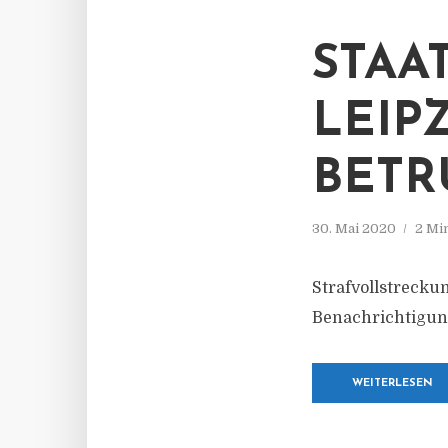
STAA
LEIP
BETR
30. Mai 2020
2 Mi
Strafvollstreck
Benachrichtigun
WEITERLESEN