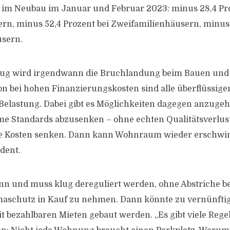
m Neubau im Januar und Februar 2023: minus 28,4 Pro
rn, minus 52,4 Prozent bei Zweifamilienhäusern, minus 
sern.
lug wird irgendwann die Bruchlandung beim Bauen und
ion bei hohen Finanzierungskosten sind alle überflüssig
 Belastung. Dabei gibt es Möglichkeiten dagegen anzuge
me Standards abzusenken – ohne echten Qualitätsverlu
ie Kosten senken. Dann kann Wohnraum wieder erschwin
dent.
nn und muss klug dereguliert werden, ohne Abstriche be
imaschutz in Kauf zu nehmen. Dann könnte zu vernünfti
 bezahlbaren Mieten gebaut werden. „Es gibt viele Rege