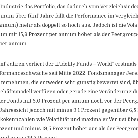
Industrie das Portfolio, das dadurch vom Vergleichsinde
annum über fünf Jahre fällt die Performance im Vergleic
annum) mehr als doppelt so hoch aus. Jedoch ist die Volat
um mit 15,6 Prozent per annum höher als der Peergroup
 per annum.
f Jahren verliert der „Fidelity Funds – World“ erstmals 
erformanceschwäche seit Mitte 2022. Fondsmanager Jer
ternehmen, die entweder sehr günstig bewertet sind, üb
schäftsmodell verfügen oder gerade eine Veränderung d
 der Fonds mit 8,0 Prozent per annum noch vor der Peerg
-Jahressicht jedoch mit minus 9,1 Prozent gegenüber 6,5
sikokennzahlen wie Volatilität und maximaler Verlust übe
Prozent und minus 19,5 Prozent höher aus als der Peergr