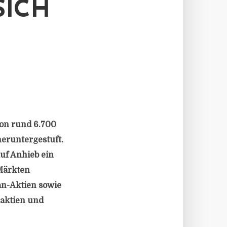
SICH
von rund 6.700
heruntergestuft.
uf Anhieb ein
Märkten
an-Aktien sowie
naktien und