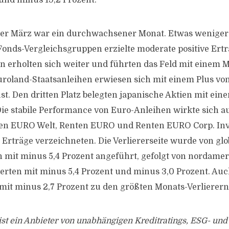
 und minus 19,2 Prozent.
er März war ein durchwachsener Monat. Etwas weniger a
Fonds-Vergleichsgruppen erzielte moderate positive Ertr
n erholten sich weiter und führten das Feld mit einem 
Euroland-Staatsanleihen erwiesen sich mit einem Plus von
bust. Den dritten Platz belegten japanische Aktien mit e
 Die stabile Performance von Euro-Anleihen wirkte sich a
en EURO Welt, Renten EURO und Renten EURO Corp. Inv.
e Erträge verzeichneten. Die Verliererseite wurde von gl
 mit minus 5,4 Prozent angeführt, gefolgt von nordame
rten mit minus 5,4 Prozent und minus 3,0 Prozent. Auc
mit minus 2,7 Prozent zu den größten Monats-Verlierern
ist ein Anbieter von unabhängigen Kreditratings, ESG- un