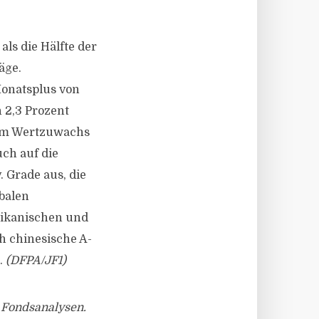
ls die Hälfte der
äge.
Monatsplus von
 2,3 Prozent
inem Wertzuwachs
uch auf die
 Grade aus, die
obalen
rikanischen und
h chinesische A-
.
(DFPA/JF1)
d Fondsanalysen.