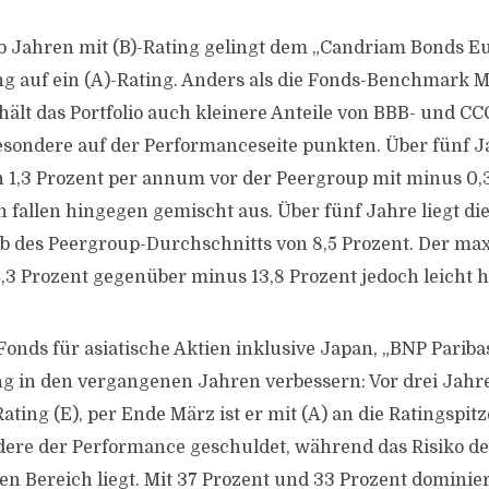
 Jahren mit (B)-Rating gelingt dem „Candriam Bonds Eu
g auf ein (A)-Rating. Anders als die Fonds-Benchmark 
ält das Portfolio auch kleinere Anteile von BBB- und CC
sondere auf der Performanceseite punkten. Über fünf Ja
n 1,3 Prozent per annum vor der Peergroup mit minus 0,3
fallen hingegen gemischt aus. Über fünf Jahre liegt die V
b des Peergroup-Durchschnitts von 8,5 Prozent. Der max
14,3 Prozent gegenüber minus 13,8 Prozent jedoch leicht 
Fonds für asiatische Aktien inklusive Japan, „BNP Pariba
ng in den vergangenen Jahren verbessern: Vor drei Jahr
ting (E), per Ende März ist er mit (A) an die Ratingspit
ndere der Performance geschuldet, während das Risiko d
en Bereich liegt. Mit 37 Prozent und 33 Prozent dominie