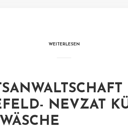
WEITERLESEN
TSANWALTSCHAFT
EFELD- NEVZAT K
DWÄSCHE