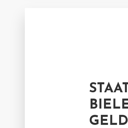
STAA
BIEL
GEL