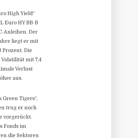
ro High Yield“
ML Euro HY BB-B
C-Anleihen. Der
hre liegt er mit
 Prozent. Die
olatilität mit 7,4
imale Verlust
höher aus.
s Green Tigers“,
en trug er noch
ze vorgerückt.
es Fonds im
ren die Sektoren