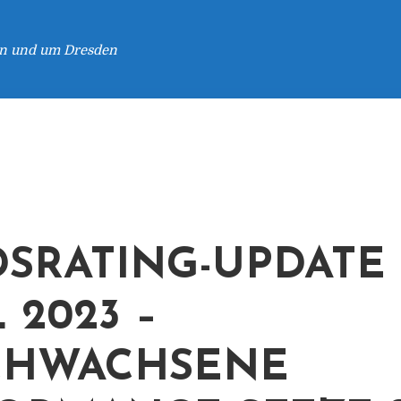
 in und um Dresden
SRATING-UPDATE
 2023 –
CHWACHSENE