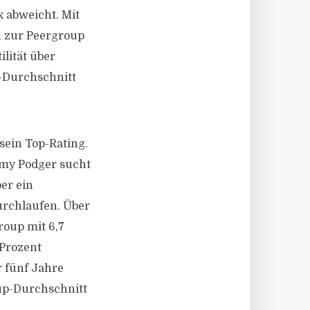
x abweicht. Mit
h zur Peergroup
ilität über
-Durchschnitt
sein Top-Rating.
emy Podger sucht
er ein
urchlaufen. Über
roup mit 6,7
 Prozent
r fünf Jahre
oup-Durchschnitt