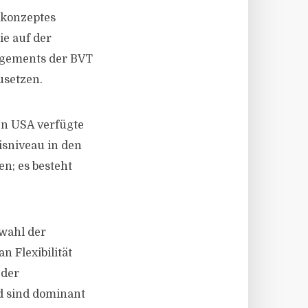
skonzeptes
e auf der
nagements der BVT
usetzen.
n USA verfügte
isniveau in den
n; es besteht
swahl der
n Flexibilität
 der
d sind dominant