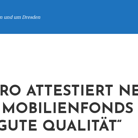
 in und um Dresden
RO ATTESTIERT 
MMOBILIENFONDS
„GUTE QUALITÄT“