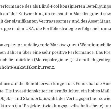
Performance des als Blind-Pool konzipierten Beteiligung
h auf der Entwicklung im relevanten Marktsegment sowi
it der signifikanten Vertragspartner und des Asset Ma
pe in den USA, die Portfoliostrategie erfolgreich umz
nzept zugrundeliegende Marktsegment Wohnimmobilie
en Jahren über eine sehr positive Performance. Das Pre
obilienmärkten (Metropolregionen) ist deutlich gestiege
rhöhte Ankaufskonkurrenz.
fluss auf die Renditeerwartungen des Fonds hat die Au
te. Die Investitionskriterien ermöglichen ein hohes Maß a
 Objekt- und Standortauswahl, der Vertragspartner sowie
ukturen (auf Projektentwicklungsgesellschaftsebene) un