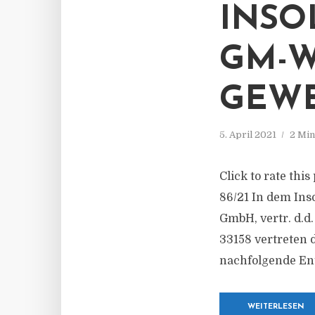
INSO
GM-
GEW
5. April 2021
2 Min
Click to rate thi
86/21 In dem In
GmbH, vertr. d.d
33158 vertreten
nachfolgende En
WEITERLESEN