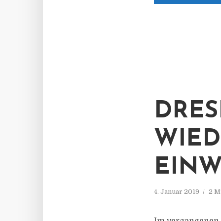
DRES
WIED
EIN
4. Januar 2019
2 M