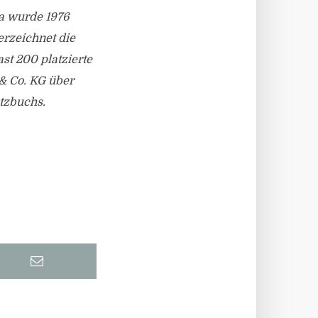
a wurde 1976
erzeichnet die
st 200 platzierte
& Co. KG über
tzbuchs.