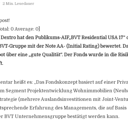
2 Min. Lesedauer
post!
otal:
0
Average:
0
]
 Dextro hat den Publikums-AIF„BVT Residential USA 17“
VT-Gruppe mit der Note AA- (Initial Rating) bewertet. D
t über eine „gute Qualität“. Der Fonds wurde in die Risi
t.
tar heißt es: „Das Fondskonzept basiert auf einer Priva
e im Segment Projektentwicklung Wohnimmobilien (Neuba
trategie (mehrere Auslandsinvestitionen mit Joint-Vent
ntsprechende Erfahrung des Managements, die auf Basis 
er BVT Unternehmensgruppe bestätigt werden kann.