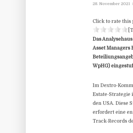
28. November 2021
Click to rate this 
[T
Das Analysehaus
Asset Managers B
Beteiliungsangebo
WpHG) eingestuf
Im Dextro-Kommen
Estate-Strategi
den USA. Diese S
erfordert eine e
Track-Records d