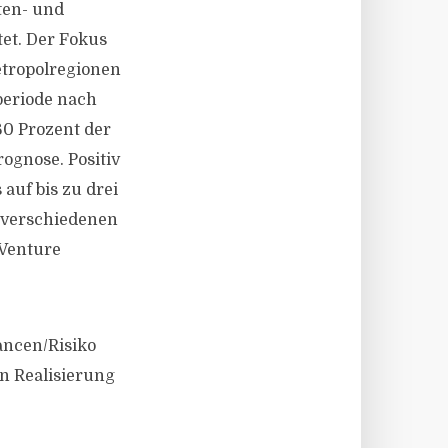
ten- und
et. Der Fokus
etropolregionen
periode nach
60 Prozent der
ognose. Positiv
 auf bis zu drei
 verschiedenen
Venture
ancen/Risiko
n Realisierung