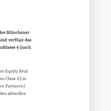
 des Münchener
amit verfüge das
koklasse 4 (nach
te Equity Real
u Class-A) in
ure Partnern)
des aktuellen