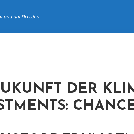
 in und um Dresden
ZUKUNFT DER KLI
STMENTS: CHANC