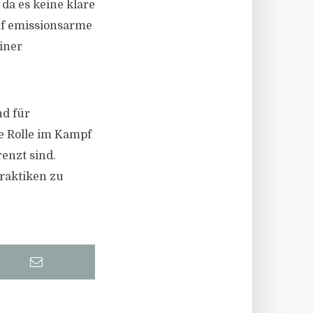
da es keine klare
auf emissionsarme
iner
nd für
e Rolle im Kampf
enzt sind.
raktiken zu