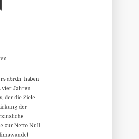
N
gen
rs abrdn, haben
 vier Jahren
 der die Ziele
tärkung der
zinsliche
e zur Netto-Null-
Klimawandel