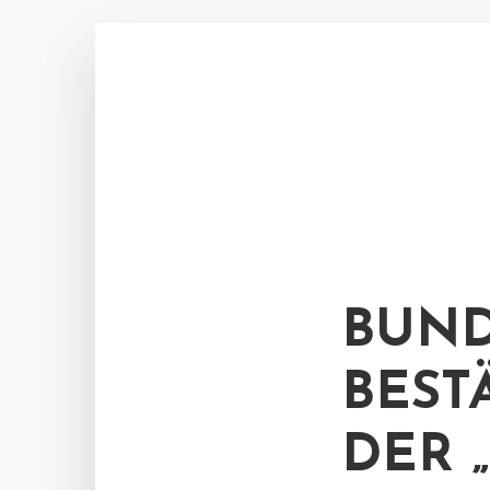
BUND
BEST
DER 