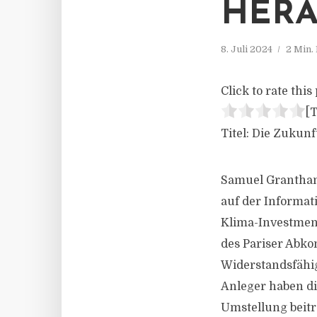
HER
8. Juli 2024
2 Min.
Click to rate this 
[T
Titel: Die Zuku
Samuel Grantham
auf der Informat
Klima-Investment
des Pariser Abko
Widerstandsfähig
Anleger haben di
Umstellung beit