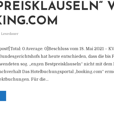
PREISKLAUSELN“ 
ING.COM
. Lesedauer
s post![Total: 0 Average: 0]Beschluss vom 18. Mai 2021 – K
 Bundesgerichtshofs hat heute entschieden, dass die bis
endeten sog. „engen Bestpreisklauseln“ nicht mit dem 
Sachverhalt Das Hotelbuchungsportal „booking.com“ erm
ktbuchungen. Für die...