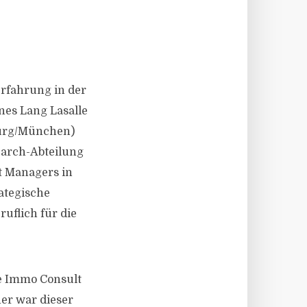
erfahrung in der
nes Lang Lasalle
burg/München)
search-Abteilung
t Managers in
ategische
uflich für die
ie Immo Consult
er war dieser