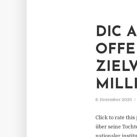
DIC 
OFFE
ZIEL
MILL
8. Dezember 2020
Click to rate thi
über seine Tocht
nationaler insti