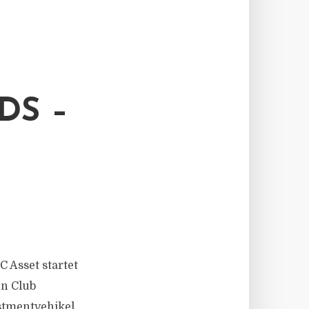
DS –
C Asset startet
en Club
estmentvehikel