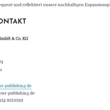
equent und reflektiert unsere nachhaltigen Expansionspl
ONTAKT
GmbH & Co. KG
74
u
-publishing.de
wr-publishing.de
6152 9553589