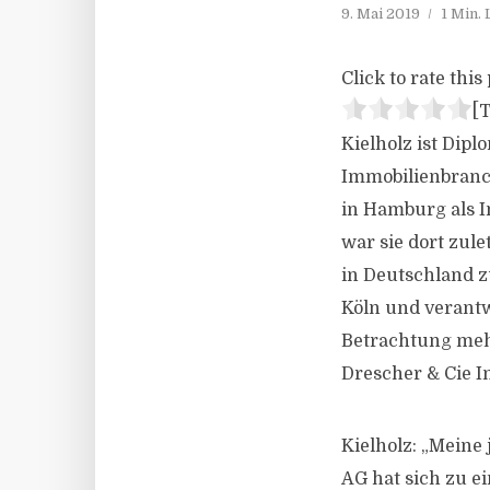
9. Mai 2019
1 Min.
Click to rate this 
[T
Kielholz ist Dip
Immobilienbranch
in Hamburg als 
war sie dort zul
in Deutschland z
Köln und verantw
Betrachtung mehre
Drescher & Cie I
Kielholz: „Meine 
AG hat sich zu e