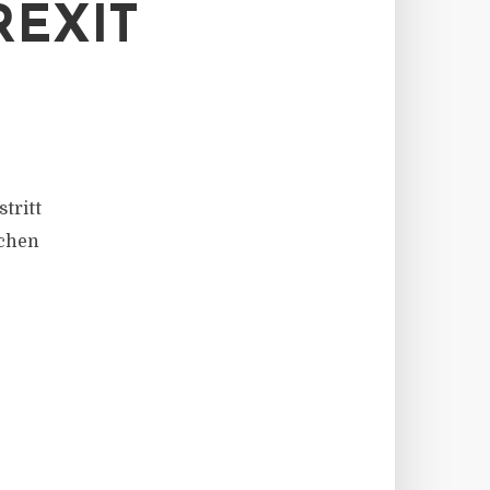
EXIT
tritt
schen