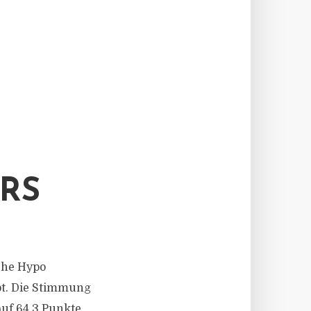
RS
sche Hypo
bt. Die Stimmung
auf 64,3 Punkte