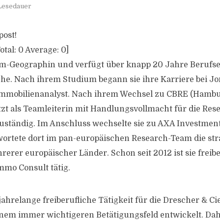
 Lesedauer
post!
otal:
0
Average:
0
]
lom-Geographin und verfügt über knapp 20 Jahre Berufs
e. Nach ihrem Studium begann sie ihre Karriere bei Jo
Immobilienanalyst. Nach ihrem Wechsel zu CBRE (Ham
etzt als Teamleiterin mit Handlungsvollmacht für die Re
uständig. Im Anschluss wechselte sie zu AXA Investmen
ortete dort im pan-europäischen Research-Team die str
rer europäischer Länder. Schon seit 2012 ist sie freiber
mmo Consult tätig.
jahrelange freiberufliche Tätigkeit für die Drescher & C
inem immer wichtigeren Betätigungsfeld entwickelt. Dah