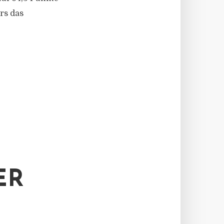
rs das
ER