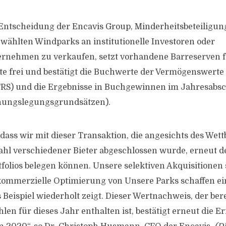
 Entscheidung der Encavis Group, Minderheitsbeteiligun
wählten Windparks an institutionelle Investoren oder
rnehmen zu verkaufen, setzt vorhandene Barreserven fü
kte frei und bestätigt die Buchwerte der Vermögenswert
IFRS) und die Ergebnisse in Buchgewinnen im Jahresabs
nungslegungsgrundsätzen).
 dass wir mit dieser Transaktion, die angesichts des Wet
hl verschiedener Bieter abgeschlossen wurde, erneut d
folios belegen können. Unsere selektiven Akquisitionen 
kommerzielle Optimierung von Unsere Parks schaffen ei
 Beispiel wiederholt zeigt. Dieser Wertnachweis, der ber
en für dieses Jahr enthalten ist, bestätigt erneut die E