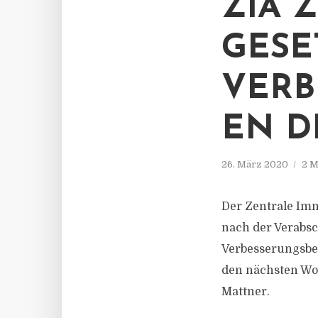
ZIA 
GESE
VERB
N DR
26. März 2020
2 M
Der Zentrale Imm
nach der Verabsc
Verbesserungsbe
den nächsten Woc
Mattner.