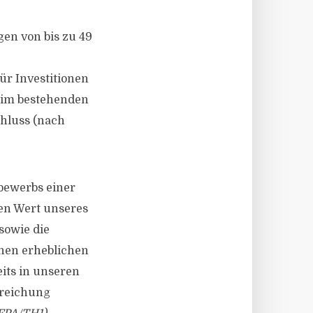
gen von bis zu 49
r Investitionen
e im bestehenden
chluss (nach
tbewerbs einer
en Wert unseres
sowie die
nen erheblichen
eits in unseren
rreichung