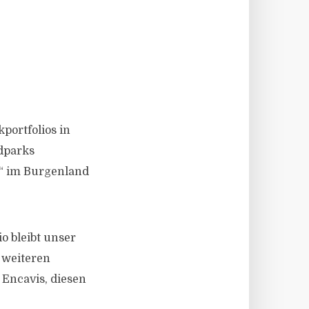
portfolios in
dparks
f“ im Burgenland
o bleibt unser
 weiteren
r Encavis, diesen