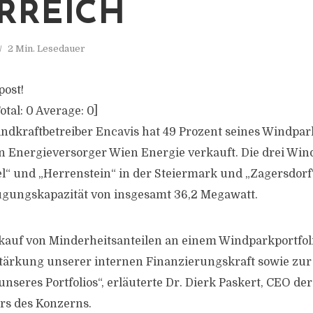
RREICH
2 Min. Lesedauer
post!
otal:
0
Average:
0
]
ndkraftbetreiber Encavis hat 49 Prozent seines Windpark
n Energieversorger Wien Energie verkauft. Die drei Win
l“ und „Herrenstein“ in der Steiermark und „Zagersdor
ugungskapazität von insgesamt 36,2 Megawatt.
kauf von Minderheitsanteilen an einem Windparkportfoli
Stärkung unserer internen Finanzierungskraft sowie zur
unseres Portfolios“, erläuterte Dr. Dierk Paskert, CEO de
rs des Konzerns.