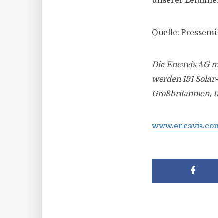
unserer Leitlini
Quelle: Pressemi
Die Encavis AG mi
werden 191 Solar
Großbritannien, I
www.encavis.co