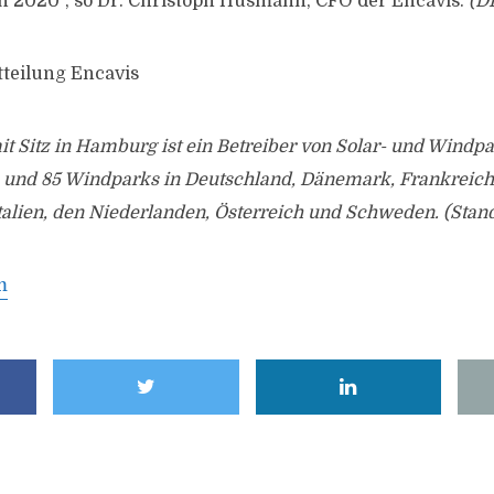
en 2020“, so Dr. Christoph Husmann, CFO der Encavis.
(D
tteilung Encavis
t Sitz in Hamburg ist ein Betreiber von Solar- und Windpa
- und 85 Windparks in Deutschland, Dänemark, Frankreich,
talien, den Niederlanden, Österreich und Schweden. (Stan
m