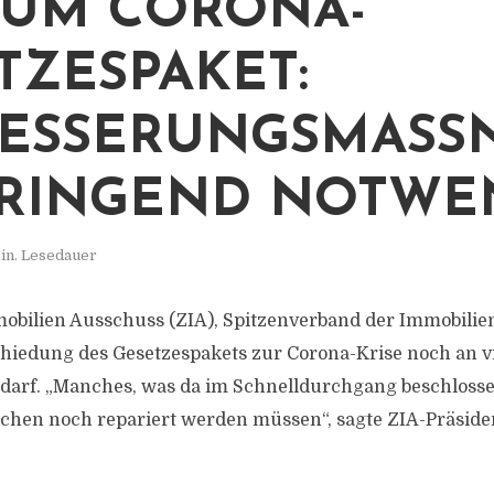
ZUM CORONA-
TZESPAKET:
ESSERUNGSMASS
INGEND NOTWEN
in. Lesedauer
obilien Ausschuss (ZIA), Spitzenverband der Immobilien
hiedung des Gesetzespakets zur Corona-Krise noch an vi
darf. „Manches, was da im Schnelldurchgang beschlosse
hen noch repariert werden müssen“, sagte ZIA-Präside