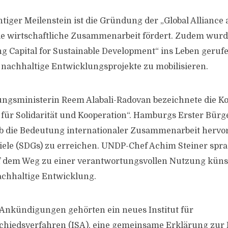
tiger Meilenstein ist die Gründung der „Global Alliance 
die wirtschaftliche Zusammenarbeit fördert. Zudem wurde 
g Capital for Sustainable Development“ ins Leben geruf
r nachhaltige Entwicklungsprojekte zu mobilisieren.
gsministerin Reem Alabali-Radovan bezeichnete die Ko
 für Solidarität und Kooperation“. Hamburgs Erster Bürg
 die Bedeutung internationaler Zusammenarbeit hervor
iele (SDGs) zu erreichen. UNDP-Chef Achim Steiner spr
f dem Weg zu einer verantwortungsvollen Nutzung küns
nachhaltige Entwicklung.
Ankündigungen gehörten ein neues Institut für
schiedsverfahren (ISA), eine gemeinsame Erklärung zur