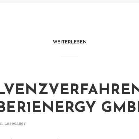
WEITERLESEN
LVENZVERFAHREN
BER1ENERGY GMB
n. Lesedauer