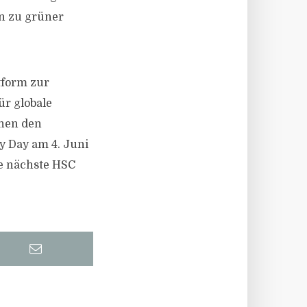
n zu grüner
tform zur
ür globale
chen den
 Day am 4. Juni
e nächste HSC