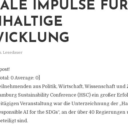
ALE IMPULSE FÜ
HALTIGE
WICKLUNG
n. Lesedauer
post!
otal:
0
Average:
0
]
eilnehmenden aus Politik, Wirtschaft, Wissenschaft und Z
amburg Sustainability Conference (HSC) ein großer Erfol
eitägigen Veranstaltung war die Unterzeichnung der „
esponsible AI for the SDGs“, an der über 40 Regierungen
teiligt sind.