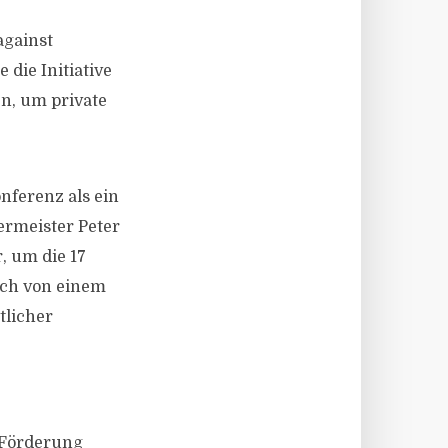
against
die Initiative
en, um private
nferenz als ein
ermeister Peter
, um die 17
ach von einem
tlicher
 Förderung