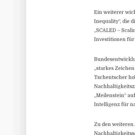
Ein weiterer wich
Inequality“, die 
„SCALED – Scalin
Investitionen fü
Bundesentwicklun
„starkes Zeichen
Tschentscher hob
Nachhaltigkeitsz
„Meilenstein“ au
Intelligenz für 
Zu den weiteren 
Nachhaltigkeits