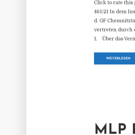
Click to rate thi
461/21 In dem I
d. GF Chemnitzta
vertreten durch 
1. Über das Verm
WEITERLESEN
MLP 