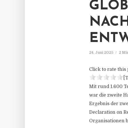
GLOB
NACH
ENT
24. Juni 2025
2 Mi
Click to rate this 
[T
Mit rund 1.600 T
war die zweite H
Ergebnis der zw
Declaration on R
Organisationen be