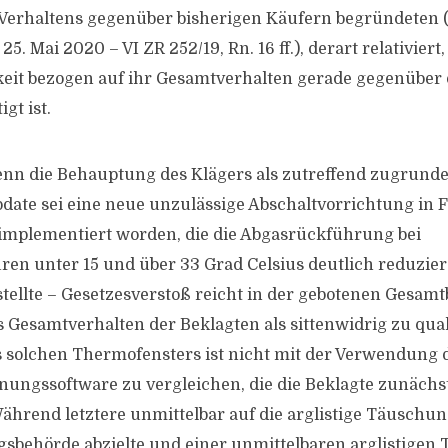
 Verhaltens gegenüber bisherigen Käufern begründeten (
25. Mai 2020 – VI ZR 252/19, Rn. 16 ff.), derart relativiert
keit bezogen auf ihr Gesamtverhalten gerade gegenüber
gt ist.
wenn die Behauptung des Klägers als zutreffend zugrunde
ate sei eine neue unzulässige Abschaltvorrichtung in 
implementiert worden, die die Abgasrückführung bei
n unter 15 und über 33 Grad Celsius deutlich reduzier
stellte – Gesetzesverstoß reicht in der gebotenen Gesam
 Gesamtverhalten der Beklagten als sittenwidrig zu quali
s solchen Thermofensters ist nicht mit der Verwendung 
ungssoftware zu vergleichen, die die Beklagte zunächs
Während letztere unmittelbar auf die arglistige Täuschun
behörde abzielte und einer unmittelbaren arglistigen