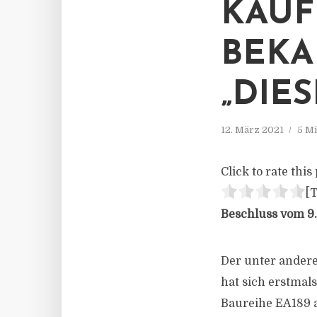
KAUF
BEK
„DIE
12. März 2021
5 Mi
Click to rate this 
[T
Beschluss vom 9.
Der unter andere
hat sich erstmal
Baureihe EA189 a