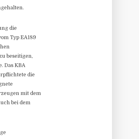
gehalten.
ung die
 vom Typ EA189
chen
u beseitigen,
e. Das KBA
pflichtete die
gnete
hrzeugen mit dem
auch bei dem
ige