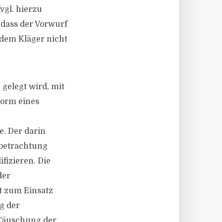
vgl. hierzu
, dass der Vorwurf
 dem Kläger nicht
 gelegt wird, mit
Form eines
e. Der darin
tbetrachtung
fizieren. Die
der
t zum Einsatz
g der
 Täuschung der