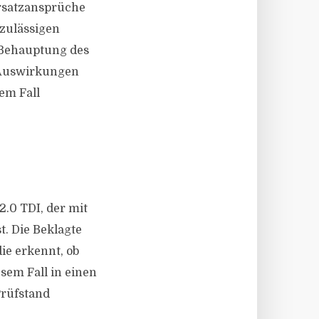
rsatzansprüche
nzulässigen
 Behauptung des
e Auswirkungen
em Fall
.0 TDI, der mit
t. Die Beklagte
ie erkennt, ob
sem Fall in einen
Prüfstand