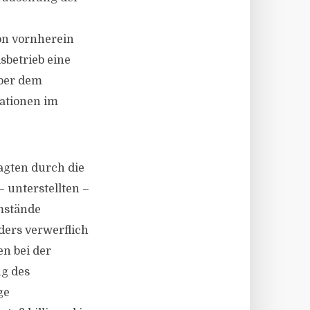
on vornherein
sbetrieb eine
über dem
uationen im
lagten durch die
 unterstellten –
Umstände
ders verwerflich
en bei der
g des
ge