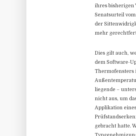
ihres bisherigen
Senatsurteil vom 
der Sittenwidrig
mehr gerechtferti
Dies gilt auch, 
dem Software-Upd
Thermofensters 
Außentemperature
liegende – unter
nicht aus, um das
Applikation eine
Prüfstandserkenn
gebracht hatte. 
Typgenehmigungs