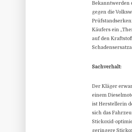
Bekanntwerden d
gegen die Volksw
Prüfstandserken
Käufers ein „The
auf den Kraftstof
Schadensersatza
Sachverhalt:
Der Kläger erwar
einem Dieselmoto
ist Herstellerin 
sich das Fahrzeug
Stickoxid-optimi
geringere Sticko