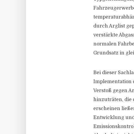
Fahrzeugerwerber
temperaturabhän
durch Arglist gep
verstärkte Abgas
normalen Fahrbet
Grundsatz in gle
Bei dieser Sachla
Implementation d
Verstoß gegen Ar
hinzuträten, die
erscheinen ließe
Entwicklung und
Emissionskontrol