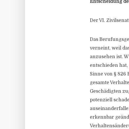
Entscheidung des
Der VI. Zivilsen
Das Berufungsger
verneint, weil d
anzusehen ist. Wi
entschieden hat,
Sinne von § 826 
gesamte Verhalte
Geschädigten zug
potenziell schad
auseinanderfalle
erkennbar geände
Verhaltensänder