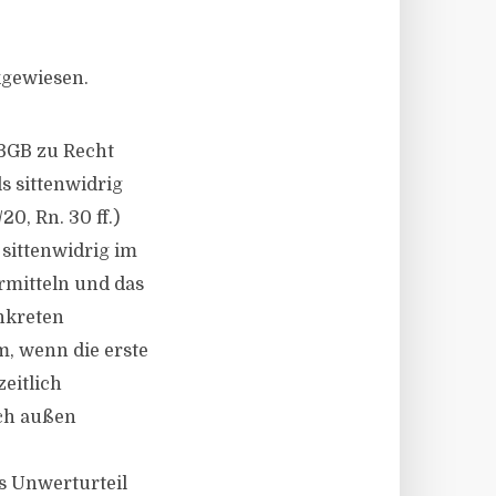
kgewiesen.
 BGB zu Recht
s sittenwidrig
20, Rn. 30 ff.)
 sittenwidrig im
rmitteln und das
nkreten
, wenn die erste
eitlich
ach außen
s Unwerturteil