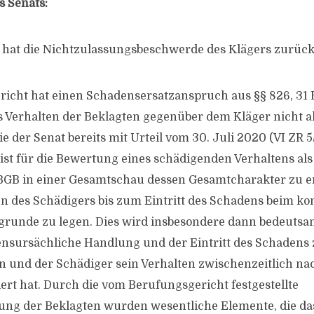
 Senats:
at hat die Nichtzulassungsbeschwerde des Klägers zurüc
icht hat einen Schadensersatzanspruch aus §§ 826, 31
as Verhalten der Beklagten gegenüber dem Kläger nicht al
e der Senat bereits mit Urteil vom 30. Juli 2020 (VI ZR 5/
 ist für die Bewertung eines schädigenden Verhaltens als
BGB in einer Gesamtschau dessen Gesamtcharakter zu e
n des Schädigers bis zum Eintritt des Schadens beim ko
runde zu legen. Dies wird insbesondere dann bedeutsam
ensursächliche Handlung und der Eintritt des Schadens z
n und der Schädiger sein Verhalten zwischenzeitlich n
rt hat. Durch die vom Berufungsgericht festgestellte
ung der Beklagten wurden wesentliche Elemente, die da