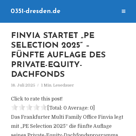
0351-dresden.de
FINVIA STARTET „PE
SELECTION 2025“ –
FÜNFTE AUFLAGE DES
PRIVATE-EQUITY-
DACHFONDS
16. Juli 2025
1 Min. Lesedauer
Click to rate this post!
[Total:
0
Average:
0
]
Das Frankfurter Multi Family Office Finvia legt
mit „PE Selection 2025“ die fünfte Auflage
seines Private-Equity-Dachfondsprogramms